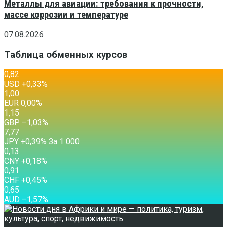
Металлы для авиации: требования к прочности,
массе коррозии и температуре
07.08.2026
Таблица обменных курсов
0,82
USD
+0,33
%
1,00
EUR
0,00
%
1,15
GBP
–1,03
%
7,77
JPY
+0,39
%
За 1 000
0,13
CNY
+0,18
%
0,91
CHF
+0,45
%
0,65
AUD
–1,57
%