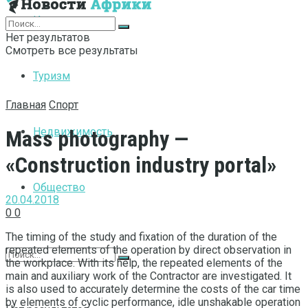
Интернет
Нет результатов
Смотреть все результаты
Туризм
Главная
Спорт
Недвижимость
Mass photography —
«Construction industry portal»
Общество
20.04.2018
0
0
The timing of the study and fixation of the duration of the
repeated elements of the operation by direct observation in
the workplace.
With its help, the repeated elements of the
main and auxiliary work of the Contractor are investigated. It
is also used to accurately determine the costs of the car time
by elements of cyclic performance, idle unshakable operation