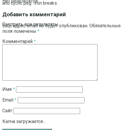
Нет результатов
and cyclic peg -iron breaks.
Добавить комментарий
Смотреть все результаты
Ваш адрес email не будет опубликован.
Обязательные
поля помечены
*
Комментарий
*
Имя
*
Email
*
Сайт
Капча загружается...