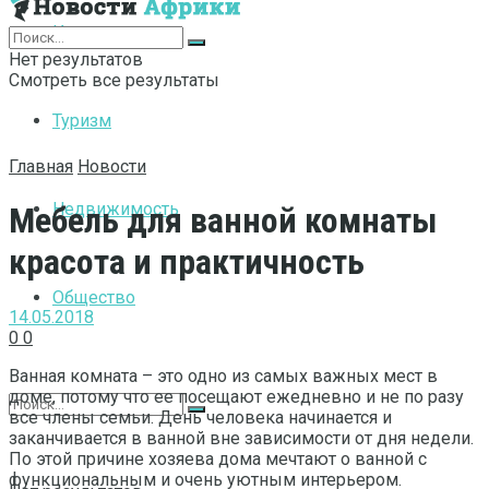
Интернет
Нет результатов
Смотреть все результаты
Туризм
Главная
Новости
Недвижимость
Мебель для ванной комнаты
красота и практичность
Общество
14.05.2018
0
0
Ванная комната – это одно из самых важных мест в
доме, потому что ее посещают ежедневно и не по разу
все члены семьи. День человека начинается и
заканчивается в ванной вне зависимости от дня недели.
По этой причине хозяева дома мечтают о ванной с
функциональным и очень уютным интерьером.