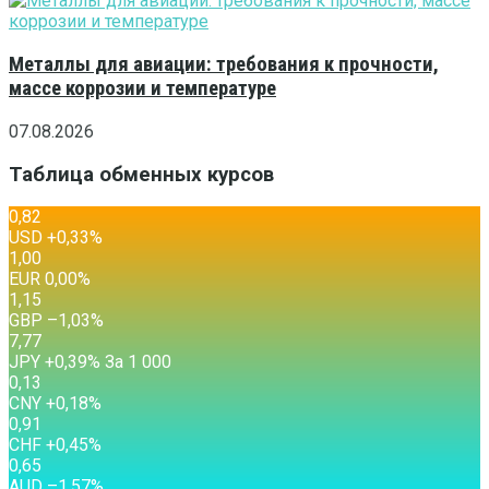
Металлы для авиации: требования к прочности,
массе коррозии и температуре
07.08.2026
Таблица обменных курсов
0,82
USD
+0,33
%
1,00
EUR
0,00
%
1,15
GBP
–1,03
%
7,77
JPY
+0,39
%
За 1 000
0,13
CNY
+0,18
%
0,91
CHF
+0,45
%
0,65
AUD
–1,57
%