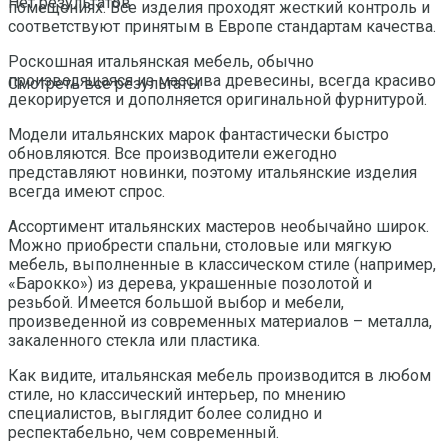
Нет результатов
помещениях. Все изделия проходят жесткий контроль и
соответствуют принятым в Европе стандартам качества.
Роскошная итальянская мебель, обычно
производящаяся из массива древесины, всегда красиво
Смотреть все результаты
декорируется и дополняется оригинальной фурнитурой.
Модели итальянских марок фантастически быстро
обновляются. Все производители ежегодно
представляют новинки, поэтому итальянские изделия
всегда имеют спрос.
Ассортимент итальянских мастеров необычайно широк.
Можно приобрести спальни, столовые или мягкую
мебель, выполненные в классическом стиле (например,
«Барокко») из дерева, украшенные позолотой и
резьбой. Имеется большой выбор и мебели,
произведенной из современных материалов – металла,
закаленного стекла или пластика.
Как видите, итальянская мебель производится в любом
стиле, но классический интерьер, по мнению
специалистов, выглядит более солидно и
респектабельно, чем современный.