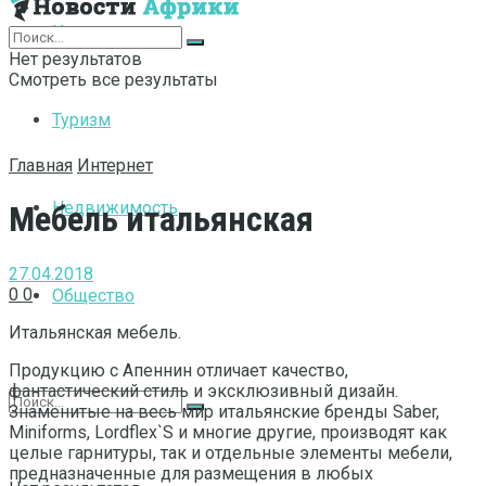
Интернет
Нет результатов
Смотреть все результаты
Туризм
Главная
Интернет
Недвижимость
Мебель итальянская
27.04.2018
0
0
Общество
Итальянская мебель.
Продукцию с Апеннин отличает качество,
фантастический стиль и эксклюзивный дизайн.
Знаменитые на весь мир итальянские бренды Saber,
Miniforms, Lordflex`S и многие другие, производят как
целые гарнитуры, так и отдельные элементы мебели,
предназначенные для размещения в любых