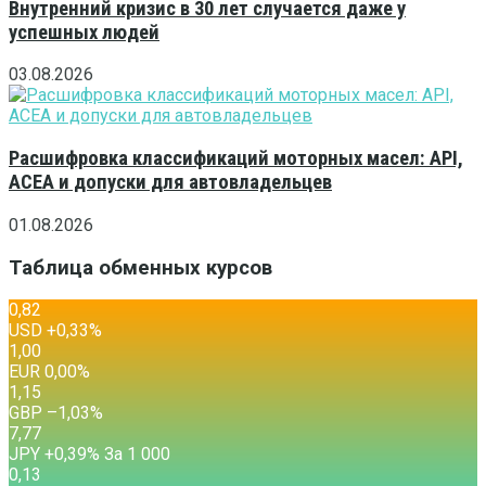
Внутренний кризис в 30 лет случается даже у
успешных людей
03.08.2026
Расшифровка классификаций моторных масел: API,
ACEA и допуски для автовладельцев
01.08.2026
Таблица обменных курсов
0,82
USD
+0,33
%
1,00
EUR
0,00
%
1,15
GBP
–1,03
%
7,77
JPY
+0,39
%
За 1 000
0,13