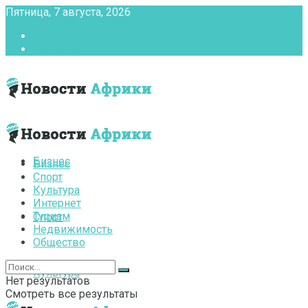
Пятница, 7 августа, 2026
Главная
Контакты
Бизнес
Бизнес
Спорт
Культура
Интернет
Туризм
Спорт
Недвижимость
Общество
Культура
Нет результатов
Смотреть все результаты