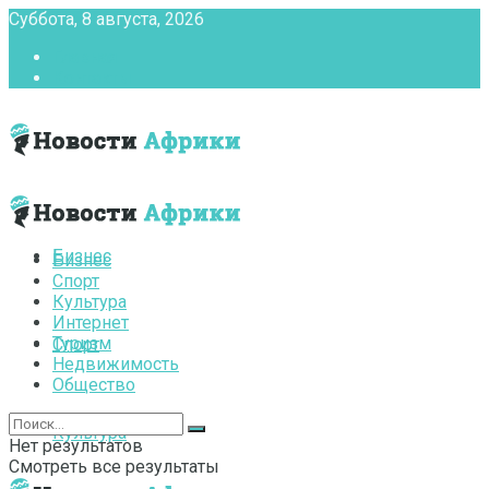
Суббота, 8 августа, 2026
Главная
Контакты
Бизнес
Бизнес
Спорт
Культура
Интернет
Туризм
Спорт
Недвижимость
Общество
Культура
Нет результатов
Смотреть все результаты