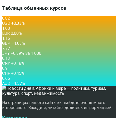
Таблица обменных курсов
0,82
USD
+0,33
%
1,00
EUR
0,00
%
1,15
GBP
–1,03
%
7,77
JPY
+0,39
%
За 1 000
0,13
CNY
+0,18
%
0,91
CHF
+0,45
%
0,65
AUD
–1,57
%
На страницах нашего сайта вы найдете очень много
интересного. Заходите, читайте, делитесь информацией!
Категории