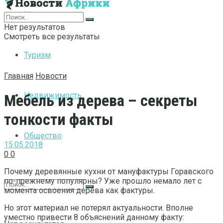
Интернет
Нет результатов
Смотреть все результаты
Туризм
Главная
Новости
Недвижимость
Мебель из дерева – секреты
тонкости факты
Общество
15.05.2018
0
0
Почему деревянные кухни от мануфактуры Горавского
по-прежнему популярны? Уже прошло немало лет с
момента освоения дерева как фактуры.
Но этот материал не потерял актуальности. Вполне
уместно привести 8 объяснений данному факту: