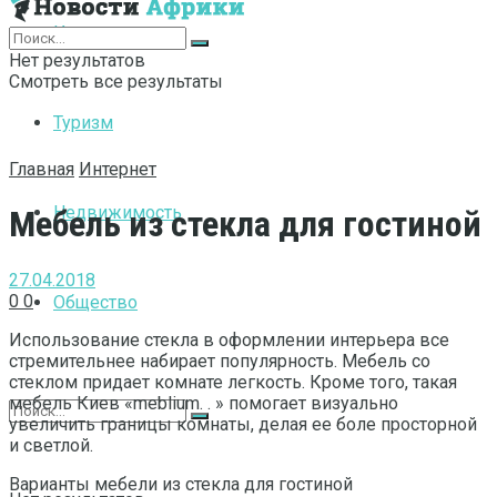
Интернет
Нет результатов
Смотреть все результаты
Туризм
Главная
Интернет
Недвижимость
Мебель из стекла для гостиной
27.04.2018
0
0
Общество
Использование стекла в оформлении интерьера все
стремительнее набирает популярность. Мебель со
стеклом придает комнате легкость. Кроме того, такая
мебель Киев «meblium. . » помогает визуально
увеличить границы комнаты, делая ее боле просторной
и светлой.
Варианты мебели из стекла для гостиной