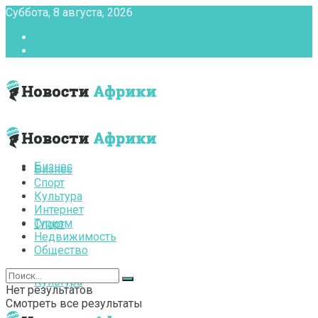
Суббота, 8 августа, 2026
Главная
Контакты
Бизнес
Бизнес
Спорт
Культура
Интернет
Туризм
Спорт
Недвижимость
Общество
Культура
Нет результатов
Смотреть все результаты