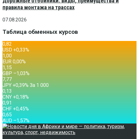
Дорожные отбойники: виды, преимущества и
правила монтажа на трассах
07.08.2026
Таблица обменных курсов
0,82
USD
+0,33
%
1,00
EUR
0,00
%
1,15
GBP
–1,03
%
7,77
JPY
+0,39
%
За 1 000
0,13
CNY
+0,18
%
0,91
CHF
+0,45
%
0,65
AUD
–1,57
%