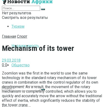
Интернет
Нет результатов
Смотреть все результаты
Туризм
Главная
Спорт
Недвижимость
Mechanism of its tower
29.03.2018
0
0
Общество
Zoomlion was the first in the world to use the same
technology in the standard rotary mechanism of its tower
cranes in combination with the control regulator of its own
development.
As a result, the movement of the rotary
mechanism is completely controlled, which allows you to
quickly and accurately move the arrow without the traditional
effect of inertia, which significantly reduces the stability of
the tower crane.