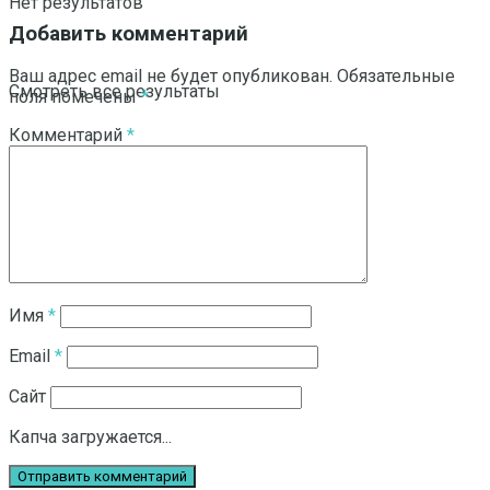
Нет результатов
Добавить комментарий
Ваш адрес email не будет опубликован.
Обязательные
Смотреть все результаты
поля помечены
*
Комментарий
*
Имя
*
Email
*
Сайт
Капча загружается...