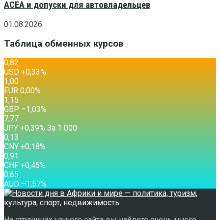
ACEA и допуски для автовладельцев
01.08.2026
Таблица обменных курсов
0,82
USD
+0,33
%
1,00
EUR
0,00
%
1,15
GBP
–1,03
%
7,77
JPY
+0,39
%
За 1 000
0,13
CNY
+0,18
%
0,91
CHF
+0,45
%
0,65
AUD
–1,57
%
На страницах нашего сайта вы найдете очень много