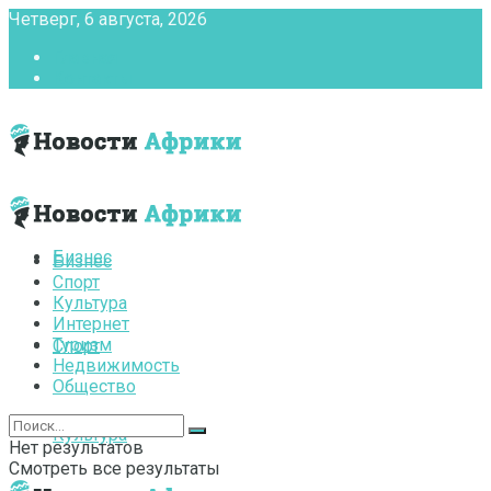
Четверг, 6 августа, 2026
Главная
Контакты
Бизнес
Бизнес
Спорт
Культура
Интернет
Туризм
Спорт
Недвижимость
Общество
Культура
Нет результатов
Смотреть все результаты