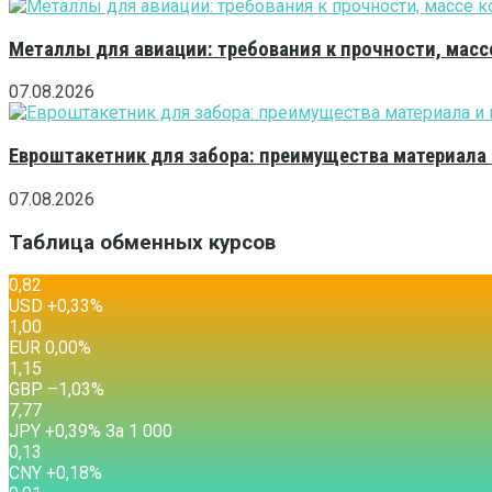
Металлы для авиации: требования к прочности, масс
07.08.2026
Евроштакетник для забора: преимущества материала
07.08.2026
Таблица обменных курсов
0,82
USD
+0,33
%
1,00
EUR
0,00
%
1,15
GBP
–1,03
%
7,77
JPY
+0,39
%
За 1 000
0,13
CNY
+0,18
%