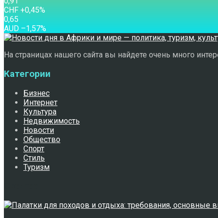
0,91
CHF
+0,45
%
0,65
AUD
–1,57
%
На страницах нашего сайта вы найдете очень много интере
Категории
Бизнес
Интернет
Культура
Недвижимость
Новости
Общество
Спорт
Стиль
Туризм
Свежее