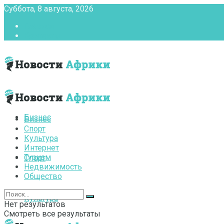
Суббота, 8 августа, 2026
Главная
Контакты
Бизнес
Бизнес
Спорт
Культура
Интернет
Туризм
Спорт
Недвижимость
Общество
Культура
Нет результатов
Смотреть все результаты