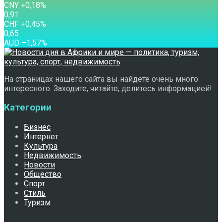
CNY
+0,18
%
0,91
CHF
+0,45
%
0,65
AUD
–1,57
%
На страницах нашего сайта вы найдете очень много
интересного. Заходите, читайте, делитесь информацией!
Категории
Бизнес
Интернет
Культура
Недвижимость
Новости
Общество
Спорт
Стиль
Туризм
Свежее