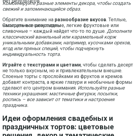
Нет результатов
Комбинируйте разные элементы декора, чтобы создать
свежий и запоминающийся образ.
Обратите внимание на
разнообразие вкусов
. Теплые,
насыщенные шоколадные, легкие фруктовые или
Смотреть все результаты
сливочные – каждый найдет что-то по душе.
Дополните
классический ванильный или карамельный корж
уникальными добавками, например, кусочками орехов,
ягод или пряных специй, чтобы подчеркнуть
индивидуальность торта.
Играйте с текстурами и цветами
, чтобы сделать десерт
не только вкусным, но и привлекательным внешне.
Слоеные торты с прослойками из фруктов и кремов
добавят контраста, а яркие глазури и необычные формы
сделают его центром внимания.
Используйте разные
техники украшения: мастичные фигурки, посыпки,
роспись – все зависит от тематики и настроения
праздника.
Идеи оформления свадебных и
праздничных тортов: цветовые
решения, декор и тематические