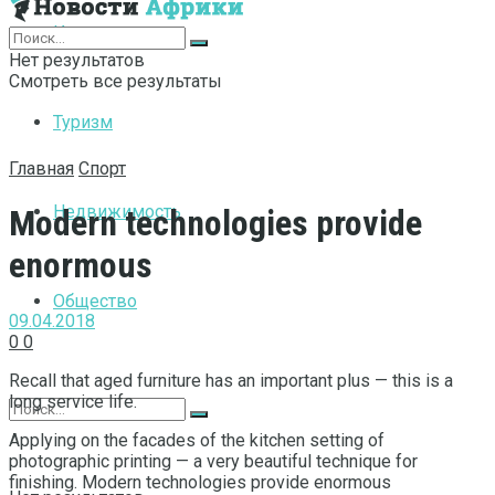
Интернет
Нет результатов
Смотреть все результаты
Туризм
Главная
Спорт
Недвижимость
Modern technologies provide
enormous
Общество
09.04.2018
0
0
Recall that aged furniture has an important plus — this is a
long service life.
Applying on the facades of the kitchen setting of
photographic printing — a very beautiful technique for
finishing. Modern technologies provide enormous