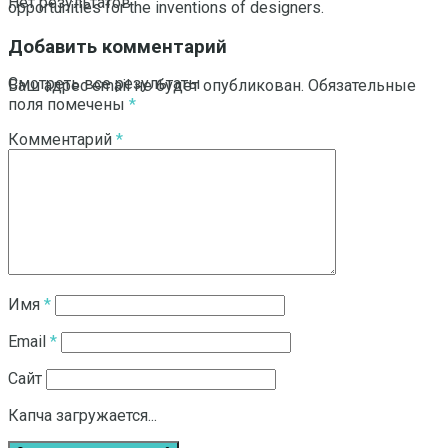
Нет результатов
opportunities for the inventions of designers.
Добавить комментарий
Смотреть все результаты
Ваш адрес email не будет опубликован.
Обязательные
поля помечены
*
Комментарий
*
Имя
*
Email
*
Сайт
Капча загружается...