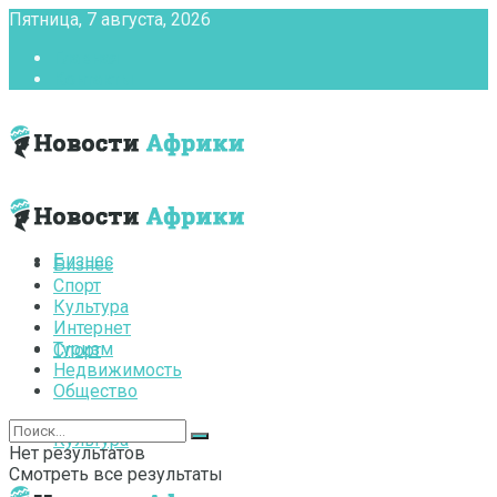
Пятница, 7 августа, 2026
Главная
Контакты
Бизнес
Бизнес
Спорт
Культура
Интернет
Туризм
Спорт
Недвижимость
Общество
Культура
Нет результатов
Смотреть все результаты