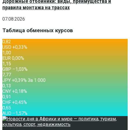
Дорожные отбойники: виды, преимущества и
правила монтажа на трассах
07.08.2026
Таблица обменных курсов
0,82
USD
+0,33
%
1,00
EUR
0,00
%
1,15
GBP
–1,03
%
7,77
JPY
+0,39
%
За 1 000
0,13
CNY
+0,18
%
0,91
CHF
+0,45
%
0,65
AUD
–1,57
%