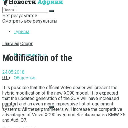
Интернет
Нет результатов
Смотреть все результаты
Туризм
Главная
Спорт
Недвижимость
Modification of the
24.05.2018
0
0
Общество
It is possible that the official Volvo dealer will present the
hybrid modification of the new XC90 model.
It is expected
that the updated generation of the SUV will have increased
comfort and an even more impressive list of equipment
systems. All these parameters will increase the competitive
advantages of Volvo XC90 over models-classmates BMW X5
and Audi Q7.