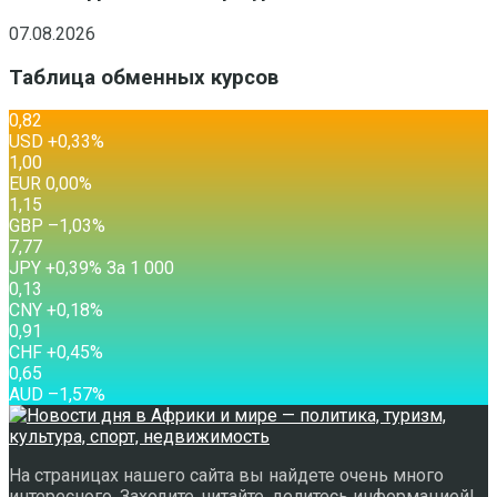
07.08.2026
Таблица обменных курсов
0,82
USD
+0,33
%
1,00
EUR
0,00
%
1,15
GBP
–1,03
%
7,77
JPY
+0,39
%
За 1 000
0,13
CNY
+0,18
%
0,91
CHF
+0,45
%
0,65
AUD
–1,57
%
На страницах нашего сайта вы найдете очень много
интересного. Заходите, читайте, делитесь информацией!