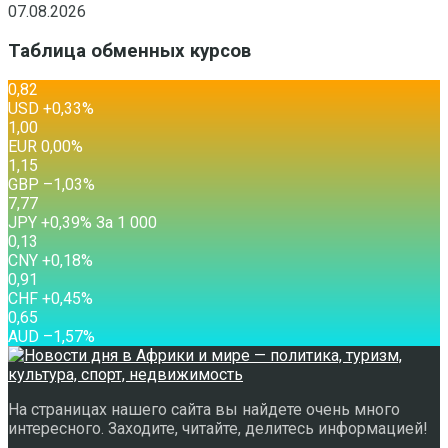
07.08.2026
Таблица обменных курсов
0,82
USD
+0,33
%
1,00
EUR
0,00
%
1,15
GBP
–1,03
%
7,77
JPY
+0,39
%
За 1 000
0,13
CNY
+0,18
%
0,91
CHF
+0,45
%
0,65
AUD
–1,57
%
На страницах нашего сайта вы найдете очень много
интересного. Заходите, читайте, делитесь информацией!