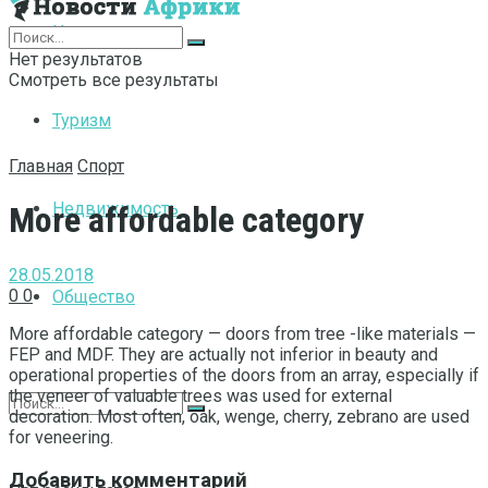
Интернет
Нет результатов
Смотреть все результаты
Туризм
Главная
Спорт
Недвижимость
More affordable category
28.05.2018
0
0
Общество
More affordable category — doors from tree -like materials —
FEP and MDF.
They are actually not inferior in beauty and
operational properties of the doors from an array, especially if
the veneer of valuable trees was used for external
decoration. Most often, oak, wenge, cherry, zebrano are used
for veneering.
Добавить комментарий