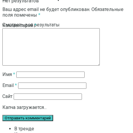
Нет результатов
Ваш адрес email не будет опубликован.
Обязательные
поля помечены
*
Смотреть все результаты
Комментарий
*
Имя
*
Email
*
Сайт
Капча загружается...
В тренде