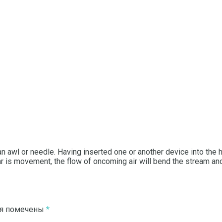
an awl or needle.
Having inserted one or another device into the hol
 is movement, the flow of oncoming air will bend the stream and, a
ля помечены
*