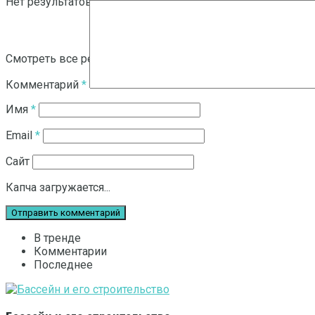
Нет результатов
Смотреть все результаты
Комментарий
*
Имя
*
Email
*
Сайт
Капча загружается...
В тренде
Комментарии
Последнее