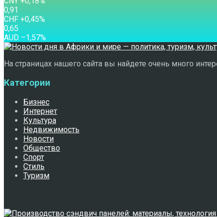
CNY
+0,18
%
0,91
CHF
+0,45
%
0,65
AUD
–1,57
%
На страницах нашего сайта вы найдете очень много интере
Категории
Бизнес
Интернет
Культура
Недвижимость
Новости
Общество
Спорт
Стиль
Туризм
Свежее