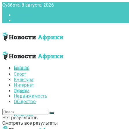
Суббота, 8 августа, 2026
Главная
Контакты
Бизнес
Бизнес
Спорт
Культура
Интернет
Туризм
Спорт
Недвижимость
Общество
Культура
Нет результатов
Смотреть все результаты