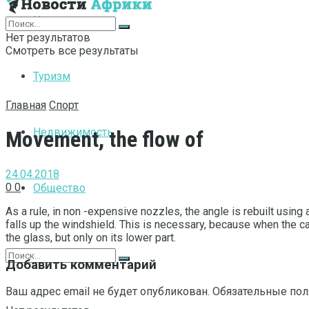
Интернет
Нет результатов
Смотреть все результаты
Туризм
Главная
Спорт
Недвижимость
Movement, the flow of
24.04.2018
0
0
Общество
As a rule, in non -expensive nozzles, the angle is rebuilt using 
falls up the windshield. This is necessary, because when the car
the glass, but only on its lower part.
Добавить комментарий
Ваш адрес email не будет опубликован.
Обязательные по