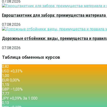
07.08.2026
Евроштакетник для забора: преимущества материала
07.08.2026
Дорожные отбойники: виды, преимущества и правила
07.08.2026
Таблица обменных курсов
0,82
USD
+0,33
%
1,00
EUR
0,00
%
1,15
GBP
–1,03
%
7,77
JPY
+0,39
%
За 1 000
0,13