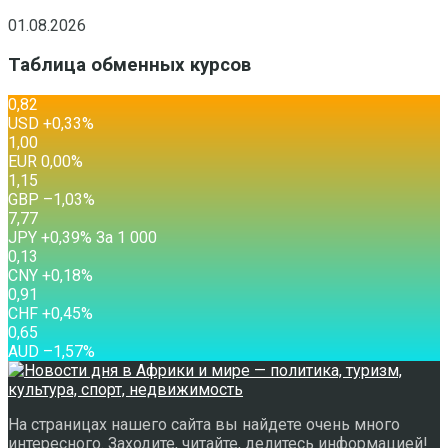
01.08.2026
Таблица обменных курсов
0,82
USD
+0,33
%
1,00
EUR
0,00
%
1,15
GBP
–1,03
%
7,77
JPY
+0,39
%
За 1 000
0,13
CNY
+0,18
%
0,91
CHF
+0,45
%
0,65
AUD
–1,57
%
На страницах нашего сайта вы найдете очень много
интересного. Заходите, читайте, делитесь информацией!