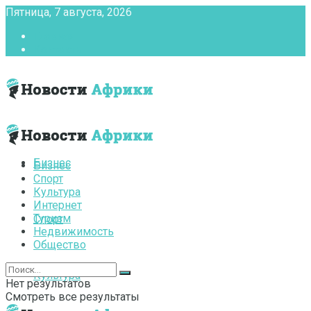
Пятница, 7 августа, 2026
Главная
Контакты
Бизнес
Бизнес
Спорт
Культура
Интернет
Туризм
Спорт
Недвижимость
Общество
Культура
Нет результатов
Смотреть все результаты