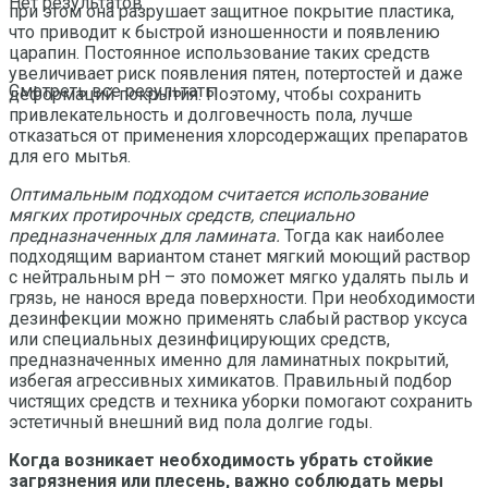
Нет результатов
при этом она разрушает защитное покрытие пластика,
что приводит к быстрой изношенности и появлению
царапин. Постоянное использование таких средств
увеличивает риск появления пятен, потертостей и даже
Смотреть все результаты
деформаций покрытия. Поэтому, чтобы сохранить
привлекательность и долговечность пола, лучше
отказаться от применения хлорсодержащих препаратов
для его мытья.
Оптимальным подходом считается использование
мягких протирочных средств, специально
предназначенных для ламината.
Тогда как наиболее
подходящим вариантом станет мягкий моющий раствор
с нейтральным pH – это поможет мягко удалять пыль и
грязь, не нанося вреда поверхности. При необходимости
дезинфекции можно применять слабый раствор уксуса
или специальных дезинфицирующих средств,
предназначенных именно для ламинатных покрытий,
избегая агрессивных химикатов. Правильный подбор
чистящих средств и техника уборки помогают сохранить
эстетичный внешний вид пола долгие годы.
Когда возникает необходимость убрать стойкие
загрязнения или плесень, важно соблюдать меры