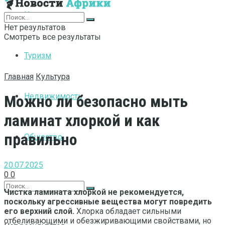
Интернет
Нет результатов
Смотреть все результаты
Туризм
Главная
Культура
Недвижимость
Можно ли безопасно мыть
ламинат хлоркой и как
правильно
Общество
20.07.2025
0
0
Чистка ламината хлоркой не рекомендуется,
поскольку агрессивные вещества могут повредить
его верхний слой.
Хлорка обладает сильными
отбеливающими и обезжиривающими свойствами, но