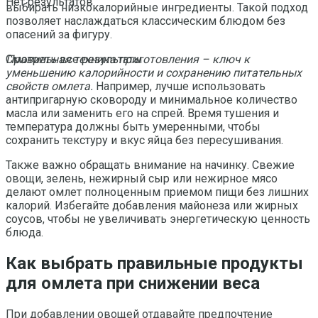
Нет результатов
выбирать низкокалорийные ингредиенты. Такой подход
позволяет наслаждаться классическим блюдом без
опасений за фигуру.
Правильная техника приготовления – ключ к
Смотреть все результаты
уменьшению калорийности и сохранению питательных
свойств омлета.
Например, лучше использовать
антипригарную сковороду и минимальное количество
масла или заменить его на спрей. Время тушения и
температура должны быть умеренными, чтобы
сохранить текстуру и вкус яйца без пересушивания.
Также важно обращать внимание на начинку. Свежие
овощи, зелень, нежирный сыр или нежирное мясо
делают омлет полноценным приемом пищи без лишних
калорий. Избегайте добавления майонеза или жирных
соусов, чтобы не увеличивать энергетическую ценность
блюда.
Как выбрать правильные продукты
для омлета при снижении веса
При добавлении овощей отдавайте предпочтение