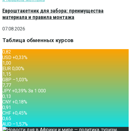
Евроштакетник для забора: преимущества
материала и правила монтажа
07.08.2026
Таблица обменных курсов
0,82
USD
+0,33
%
1,00
EUR
0,00
%
1,15
GBP
–1,03
%
7,77
JPY
+0,39
%
За 1 000
0,13
CNY
+0,18
%
0,91
CHF
+0,45
%
0,65
AUD
–1,57
%