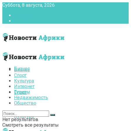
Суббота, 8 августа, 2026
Главная
Контакты
Бизнес
Бизнес
Спорт
Культура
Интернет
Туризм
Спорт
Недвижимость
Общество
Культура
Нет результатов
Смотреть все результаты