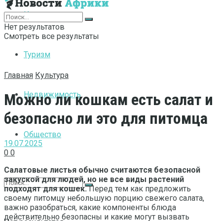
Интернет
Нет результатов
Смотреть все результаты
Туризм
Главная
Культура
Недвижимость
Можно ли кошкам есть салат и
безопасно ли это для питомца
Общество
19.07.2025
0
0
Салатовые листья обычно считаются безопасной
закуской для людей, но не все виды растений
подходят для кошек.
Перед тем как предложить
своему питомцу небольшую порцию свежего салата,
важно разобраться, какие компоненты блюда
действительно безопасны и какие могут вызвать