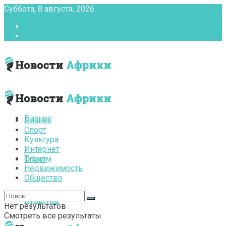
Суббота, 8 августа, 2026
Главная
Контакты
Бизнес
Бизнес
Спорт
Культура
Интернет
Туризм
Спорт
Недвижимость
Общество
Культура
Нет результатов
Смотреть все результаты