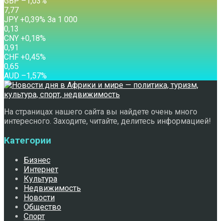
GBP
–1,03
%
7,77
JPY
+0,39
%
За 1 000
0,13
CNY
+0,18
%
0,91
CHF
+0,45
%
0,65
AUD
–1,57
%
На страницах нашего сайта вы найдете очень много
интересного. Заходите, читайте, делитесь информацией!
Категории
Бизнес
Интернет
Культура
Недвижимость
Новости
Общество
Спорт