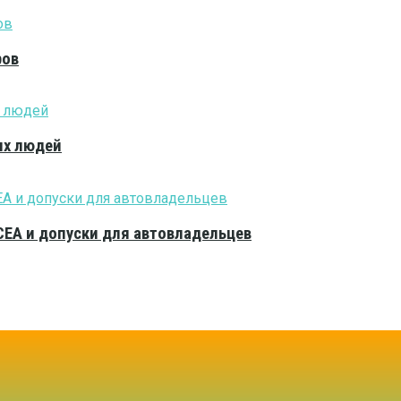
ров
ых людей
CEA и допуски для автовладельцев