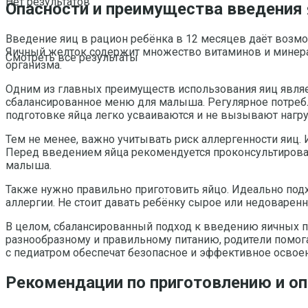
Нет результатов
Опасности и преимущества введения 
Введение яиц в рацион ребёнка в 12 месяцев даёт возмо
Яичный желток содержит множество витаминов и минерал
Смотреть все результаты
организма.
Одним из главных преимуществ использования яиц являе
сбалансированное меню для малыша. Регулярное потреб
подготовке яйца легко усваиваются и не вызывают нагру
Тем не менее, важно учитывать риск аллергенности яиц.
Перед введением яйца рекомендуется проконсультировать
малыша.
Также нужно правильно приготовить яйцо. Идеально под
аллергии. Не стоит давать ребёнку сырое или недоваренн
В целом, сбалансированный подход к введению яичных п
разнообразному и правильному питанию, родители помог
с педиатром обеспечат безопасное и эффективное освоен
Рекомендации по приготовлению и о