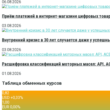
06.08.2026
Приём платежей в интернет-магазине цифровых това
03.08.2026
Внутренний кризис в 30 лет случается даже у успешн
03.08.2026
Расшифровка классификаций моторных масел: API, A
01.08.2026
Таблица обменных курсов
0,82
USD
+0,33
%
1,00
EUR
0,00
%