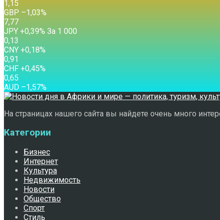
1,15
GBP
–1,03
%
7,77
JPY
+0,39
%
За 1 000
0,13
CNY
+0,18
%
0,91
CHF
+0,45
%
0,65
AUD
–1,57
%
На страницах нашего сайта вы найдете очень много интере
Категории
Бизнес
Интернет
Культура
Недвижимость
Новости
Общество
Спорт
Стиль