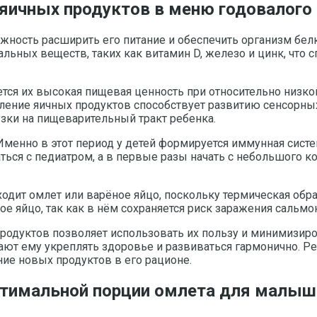
яичных продуктов в меню годовалого
жность расширить его питание и обеспечить организм бел
ьных веществ, таких как витамин D, железо и цинк, что 
тся их высокая пищевая ценность при относительно низко
ление яичных продуктов способствует развитию сенсорны
зки на пищеварительный тракт ребенка.
 Именно в этот период у детей формируется иммунная сис
ся с педиатром, а в первые разы начать с небольшого ко
ходит омлет или варёное яйцо, поскольку термическая об
ое яйцо, так как в нём сохраняется риск заражения сальм
родуктов позволяет использовать их пользу и минимизир
ают ему укреплять здоровье и развиваться гармонично. Р
ие новых продуктов в его рационе.
птимальной порции омлета для малыш