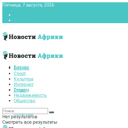
Пятница, 7 августа, 2026
Главная
Контакты
Бизнес
Бизнес
Спорт
Культура
Интернет
Туризм
Спорт
Недвижимость
Общество
Культура
Нет результатов
Смотреть все результаты