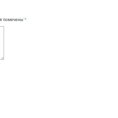
ля помечены
*