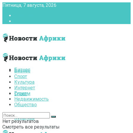
Пятница, 7 августа, 2026
Главная
Контакты
Бизнес
Бизнес
Спорт
Культура
Интернет
Туризм
Спорт
Недвижимость
Общество
Культура
Нет результатов
Смотреть все результаты