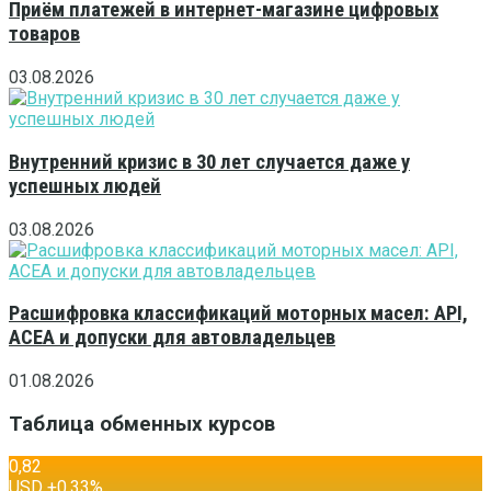
Приём платежей в интернет-магазине цифровых
товаров
03.08.2026
Внутренний кризис в 30 лет случается даже у
успешных людей
03.08.2026
Расшифровка классификаций моторных масел: API,
ACEA и допуски для автовладельцев
01.08.2026
Таблица обменных курсов
0,82
USD
+0,33
%