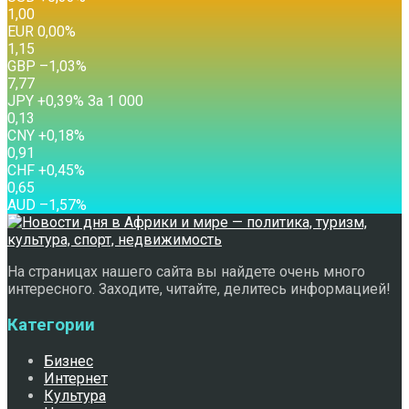
1,00
EUR
0,00
%
1,15
GBP
–1,03
%
7,77
JPY
+0,39
%
За 1 000
0,13
CNY
+0,18
%
0,91
CHF
+0,45
%
0,65
AUD
–1,57
%
На страницах нашего сайта вы найдете очень много
интересного. Заходите, читайте, делитесь информацией!
Категории
Бизнес
Интернет
Культура