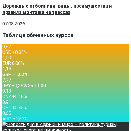
Дорожные отбойники: виды, преимущества и
правила монтажа на трассах
07.08.2026
Таблица обменных курсов
0,82
USD
+0,33
%
1,00
EUR
0,00
%
1,15
GBP
–1,03
%
7,77
JPY
+0,39
%
За 1 000
0,13
CNY
+0,18
%
0,91
CHF
+0,45
%
0,65
AUD
–1,57
%