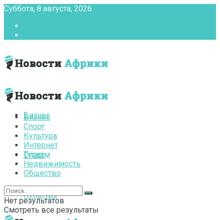
Суббота, 8 августа, 2026
Главная
Контакты
Бизнес
Бизнес
Спорт
Культура
Интернет
Туризм
Спорт
Недвижимость
Общество
Культура
Нет результатов
Смотреть все результаты