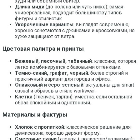
худи или объемный свитер.
Длина миди
(до колена или чуть ниже): самая
универсальная, подходит большинству типов
фигуры и стилистик.
Укороченные варианты
: выглядят современно,
хорошо сочетаются с джинсами и кроссовками, но
хуже защищают от ветра.
Цветовая палитра и принты
Бежевый, песочный, табачный
: классика, которая
легко комбинируется с базовыми оттенками.
Темно-синий, графит, черный
: более строгий и
практичный вариант для города и офиса.
Оливковый и серо-зеленый
: актуальны для smart
casual и образов в стиле workwear.
Клетка
(гленчек, тартан): уместна, если остальной
образ спокойный и однотонный.
Материалы и фактуры
Хлопок с пропиткой
: классическое решение для
демисезона, хорошо держит форму.
Смесовые ткани
(хлопок + полиэстер/полиамид):