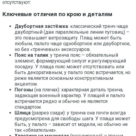
отсутствуют.
Ключевые отличия по крою и деталям
Двубортная застёжка
: классический тренч чаще
двубортный (две параллельные линии пуговиц) –
это повышает ветрозащиту. Плащ может быть
любым, пальто чаще однобортное или двубортное,
но без «тренчевых» аксессуаров.
Пояс на талии
: у тренча пояс – обязательный
элемент, формирующий силуэт и регулирующий
посадку. У плаща пояс может отсутствовать или
быть декоративным; у пальто пояс встречается, но
реже является основным конструктивным
акцентом.
Погоны
(на плечах): характерная деталь тренча,
задающая военный характер. У плащей и пальто
встречается редко и обычно не является
стандартом.
Шлица
(разрез сзади): у тренча она почти всегда
предусмотрена для свободы шага. У плаща может
быть, у пальто – зависит от модели, но обычно не
так «обязательна».
Хлястики на манжетах
(регулировка): у тренча