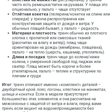
часто есть ремешки/патки на рукавах. У плаща это
опционально, у пальто – чаще отсутствует.
Отлётная кокетка
(пелерина/кокетка на спине или
спереди): у тренча распространена как
конструктивная защита от дождя и ветра. У
обычных плащей бывает, у пальто – редкость.
Материал и плотность
: тренч обычно из плотного
хлопка с пропиткой или смесовых тканей
(рассчитан на влагу и ветер), плащ чаще
ориентирован на дождь (мембраны, плащёвка),
пальто – на тепло (шерсть, кашемир, утеплитель).
Длина и посадка
: тренч чаще до колена/ниже
колена, с умеренной свободой под пиджак или
свитер. Плащ может быть короче и более
утилитарным, пальто – теплее и структурнее по
плечам и груди.
Итог:
тренч отличают именно «комплект» деталей –
двубортный крой, пояс, погоны, хлястики на манжетах,
шлица и кокетка
. Если в модели присутствует
большинство этих элементов и она рассчитана на
межсезонье с защитой от ветра и влаги, перед вами
тренч; если акцент на водонепроницаемости без