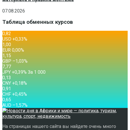
07.08.2026
Таблица обменных курсов
0,82
USD
+0,33
%
1,00
EUR
0,00
%
1,15
GBP
–1,03
%
7,77
JPY
+0,39
%
За 1 000
0,13
CNY
+0,18
%
0,91
CHF
+0,45
%
0,65
AUD
–1,57
%
На страницах нашего сайта вы найдете очень много