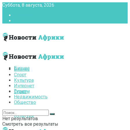
Суббота, 8 августа, 2026
Главная
Контакты
Бизнес
Бизнес
Спорт
Культура
Интернет
Туризм
Спорт
Недвижимость
Общество
Культура
Нет результатов
Смотреть все результаты