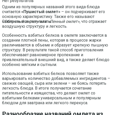
Нет результатов
Одним из популярных названий этого вида блюда
считается
«Пушистый омлет»
– он подчеркивает его
основную характеристику. Также его называют
«Облачный омлет»
или
«Пенный омлет»
, что отражает
Смотреть все результаты
воздушную структуру и легкость.
Особенность взбитых белков в омлете заключается в
создании плотной пены, которая в процессе жарки
увеличивается в объеме и образует крепкую пышную
структуру. В результате такой способ приготовления
обеспечивает равномерное пропекание и
привлекательный внешний вид, а также делает блюдо
особенно мягким и сытным.
Использование взбитых белков позволяет также
варьировать количество добавляемых ингредиентов –
свежих овощей, сыра или зелени – не боясь потерять
легкость блюда. В итоге получается сочетание
питательности и изящества, что делает омлет со
взбитыми белками универсальным и популярным
блюдом для завтрака или легкого перекуса.
Разнообразие названий омлета из