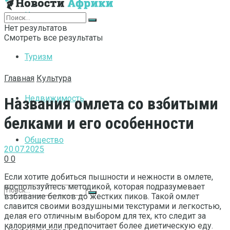
Интернет
Нет результатов
Смотреть все результаты
Туризм
Главная
Культура
Недвижимость
Названия омлета со взбитыми
белками и его особенности
Общество
20.07.2025
0
0
Если хотите добиться пышности и нежности в омлете,
воспользуйтесь методикой, которая подразумевает
взбивание белков до жестких пиков. Такой омлет
славится своими воздушными текстурами и легкостью,
делая его отличным выбором для тех, кто следит за
калориями или предпочитает более диетическую еду.