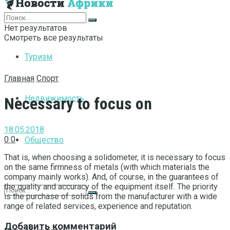
Интернет
Нет результатов
Смотреть все результаты
Туризм
Главная
Спорт
Недвижимость
Necessary to focus on
18.05.2018
0
0
Общество
That is, when choosing a solidometer, it is necessary to focus
on the same firmness of metals (with which materials the
company mainly works).
And, of course, in the guarantees of
the quality and accuracy of the equipment itself. The priority
is the purchase of solids from the manufacturer with a wide
range of related services, experience and reputation.
Добавить комментарий