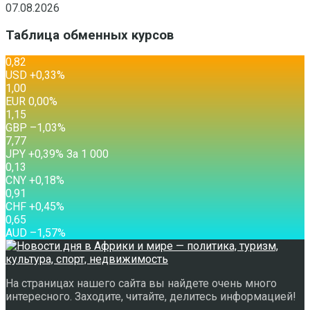
07.08.2026
Таблица обменных курсов
0,82
USD
+0,33
%
1,00
EUR
0,00
%
1,15
GBP
–1,03
%
7,77
JPY
+0,39
%
За 1 000
0,13
CNY
+0,18
%
0,91
CHF
+0,45
%
0,65
AUD
–1,57
%
На страницах нашего сайта вы найдете очень много
интересного. Заходите, читайте, делитесь информацией!