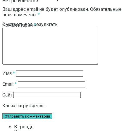
Нет результатов
Ваш адрес email не будет опубликован.
Обязательные
поля помечены
*
Смотреть все результаты
Комментарий
*
Имя
*
Email
*
Сайт
Капча загружается...
В тренде