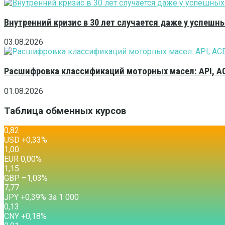
Внутренний кризис в 30 лет случается даже у успешн
03.08.2026
Расшифровка классификаций моторных масел: API, A
01.08.2026
Таблица обменных курсов
0,82
USD
+0,33
%
1,00
EUR
0,00
%
1,15
GBP
–1,03
%
7,77
JPY
+0,39
%
За 1 000
0,13
CNY
+0,18
%