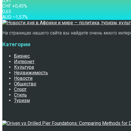
0,91
CHF
+0,45
%
0,65
AUD
–1,57
%
На страницах нашего сайта вы найдете очень много интере
Категории
Бизнес
Интернет
Культура
Недвижимость
Новости
Общество
Спорт
Стиль
Туризм
Свежее