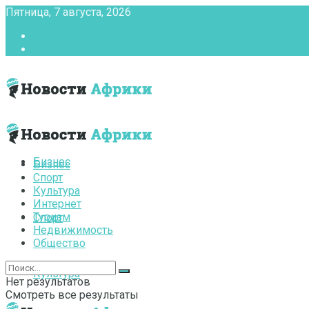
Пятница, 7 августа, 2026
Главная
Контакты
Бизнес
Бизнес
Спорт
Культура
Интернет
Туризм
Спорт
Недвижимость
Общество
Культура
Нет результатов
Смотреть все результаты