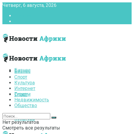
Четверг, 6 августа, 2026
Главная
Контакты
Бизнес
Бизнес
Спорт
Культура
Интернет
Туризм
Спорт
Недвижимость
Общество
Культура
Нет результатов
Смотреть все результаты