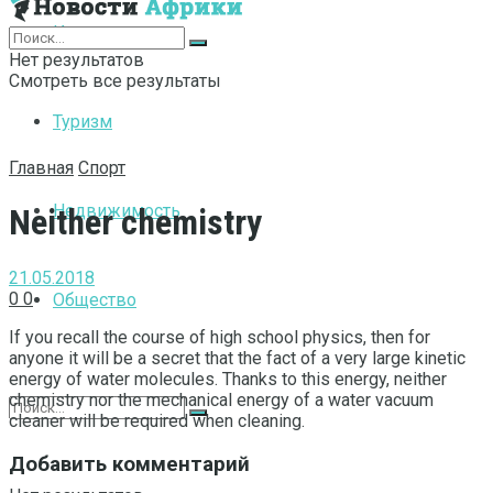
Интернет
Нет результатов
Смотреть все результаты
Туризм
Главная
Спорт
Недвижимость
Neither chemistry
21.05.2018
0
0
Общество
If you recall the course of high school physics, then for
anyone it will be a secret that the fact of a very large kinetic
energy of water molecules.
Thanks to this energy, neither
chemistry nor the mechanical energy of a water vacuum
cleaner will be required when cleaning.
Добавить комментарий