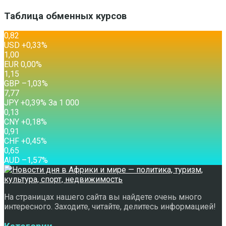
Таблица обменных курсов
0,82
USD
+0,33
%
1,00
EUR
0,00
%
1,15
GBP
–1,03
%
7,77
JPY
+0,39
%
За 1 000
0,13
CNY
+0,18
%
0,91
CHF
+0,45
%
0,65
AUD
–1,57
%
На страницах нашего сайта вы найдете очень много
интересного. Заходите, читайте, делитесь информацией!