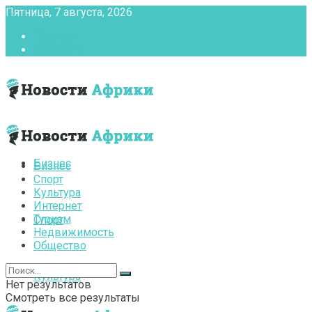
Пятница, 7 августа, 2026
Главная
Контакты
Бизнес
Бизнес
Спорт
Культура
Интернет
Туризм
Спорт
Недвижимость
Общество
Культура
Нет результатов
Смотреть все результаты