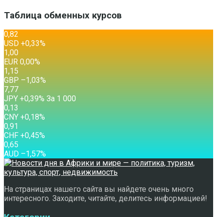
Таблица обменных курсов
0,82
USD
+0,33
%
1,00
EUR
0,00
%
1,15
GBP
–1,03
%
7,77
JPY
+0,39
%
За 1 000
0,13
CNY
+0,18
%
0,91
CHF
+0,45
%
0,65
AUD
–1,57
%
На страницах нашего сайта вы найдете очень много
интересного. Заходите, читайте, делитесь информацией!