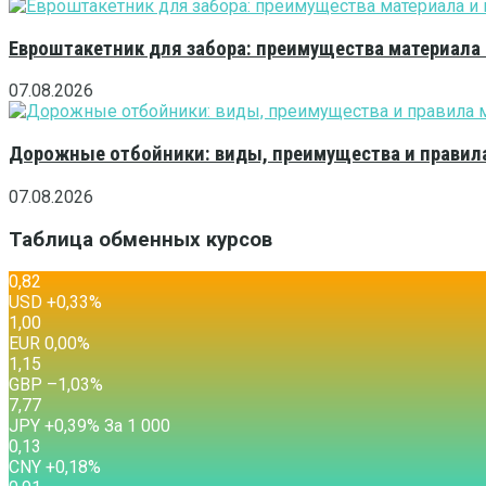
Евроштакетник для забора: преимущества материала
07.08.2026
Дорожные отбойники: виды, преимущества и правила
07.08.2026
Таблица обменных курсов
0,82
USD
+0,33
%
1,00
EUR
0,00
%
1,15
GBP
–1,03
%
7,77
JPY
+0,39
%
За 1 000
0,13
CNY
+0,18
%