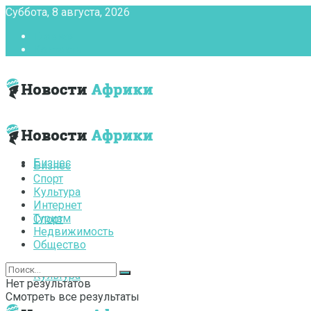
Суббота, 8 августа, 2026
Главная
Контакты
Бизнес
Бизнес
Спорт
Культура
Интернет
Туризм
Спорт
Недвижимость
Общество
Культура
Нет результатов
Смотреть все результаты