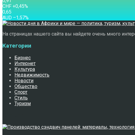
0,91
CHF
+0,45
%
0,65
AUD
–1,57
%
На страницах нашего сайта вы найдете очень много интере
Категории
Бизнес
Интернет
Культура
Недвижимость
Новости
Общество
Спорт
Стиль
Туризм
Свежее