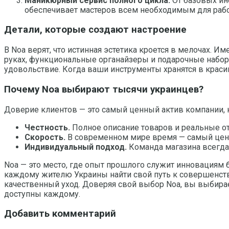
Маникюрный сервис полного цикла.
От базовых ин
обеспечивает мастеров всем необходимым для раб
Детали, которые создают настроение
В Noa верят, что истинная эстетика кроется в мелочах. 
руках, функциональные органайзеры и подарочные наборы 
удовольствие. Когда ваши инструменты хранятся в краси
Почему Noa выбирают тысячи украинцев?
Доверие клиентов — это самый ценный актив компании, к
Честность.
Полное описание товаров и реальные о
Скорость.
В современном мире время — самый ценны
Индивидуальный подход.
Команда магазина всегда 
Noa — это место, где опыт прошлого служит инновациям б
каждому жителю Украины найти свой путь к совершенству
качественный уход. Доверяя свой выбор Noa, вы выбира
доступны каждому.
Добавить комментарий