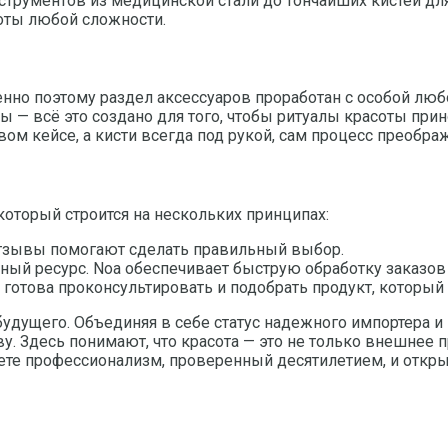
струментов из медицинской стали до тончайших кистей дл
оты любой сложности.
Именно поэтому раздел аксессуаров проработан с особой л
— всё это создано для того, чтобы ритуалы красоты прино
вом кейсе, а кисти всегда под рукой, сам процесс преобр
оторый строится на нескольких принципах:
тзывы помогают сделать правильный выбор.
й ресурс. Noa обеспечивает быструю обработку заказов 
готова проконсультировать и подобрать продукт, который
удущего. Объединяя в себе статус надежного импортера и 
. Здесь понимают, что красота — это не только внешнее п
ете профессионализм, проверенный десятилетием, и откры