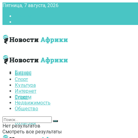
Пятница, 7 августа, 2026
Главная
Контакты
Бизнес
Бизнес
Спорт
Культура
Интернет
Туризм
Спорт
Недвижимость
Общество
Культура
Нет результатов
Смотреть все результаты