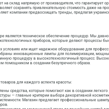
 на склад напрямую от производителя, что гарантирует о
воляет сохранять привлекательную стоимость даже на пр
яет компании предвосхищать тренды, предлагая украинск
е является техническое обеспечение процедур. Мы давно
котехнологичных приборов, которые делают процессы быс
них условиях или ищет надежное оборудование для професс
е собраны инновационные лампы для полимеризации, мощн
инную процедуру в высокотехнологичный процесс. Высоко
ым помощником в создании безупречного образа.
 товаров для каждого аспекта красоты:
лены средства, которые помогают как в создании легкого 
кстуры — главные критерии выбора декоративной косметик
системности. Магазин предлагает профессиональные шампун
ров.