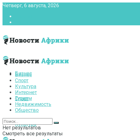
Четверг, 6 августа, 2026
Главная
Контакты
Бизнес
Бизнес
Спорт
Культура
Интернет
Туризм
Спорт
Недвижимость
Общество
Культура
Нет результатов
Смотреть все результаты