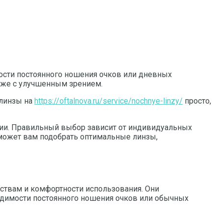
ости постоянного ношения очков или дневных
 уже с улучшенным зрением.
 линзы на
https://oftalnova.ru/service/nochnye-linzy/
просто,
ции. Правильный выбор зависит от индивидуальных
может вам подобрать оптимальные линзы,
ствам и комфортности использования. Они
одимости постоянного ношения очков или обычных