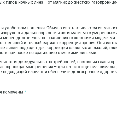
ных типов ночных линз – от мягких до жестких газопрони
 удобством ношения. Обычно изготавливаются из мягких 
изорукости, дальнозоркости и астигматизма с умеренными
ни менее долговечны по сравнению с жесткими моделями.
лговечный и точный вариант коррекции зрения. Они изго
кие линзы подходят для коррекции сложных аномалий, таки
сть при носке по сравнению с мягкими линзами.
исит от индивидуальных потребностей, состояния глаз и п
е газопроницаемые решения – для тех, кто ищет максималь
 подходящий вариант и обеспечить долгосрочное здоровье
ля помечены
*