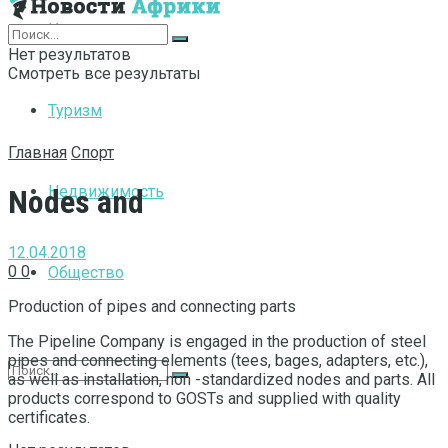
Интернет
Нет результатов
Смотреть все результаты
Туризм
Главная
Спорт
Недвижимость
Nodes and
12.04.2018
0
0
Общество
Production of pipes and connecting parts
The Pipeline Company is engaged in the production of steel
pipes and connecting elements (tees, bages, adapters, etc.),
as well as installation, non -standardized nodes and parts. All
products correspond to GOSTs and supplied with quality
certificates.