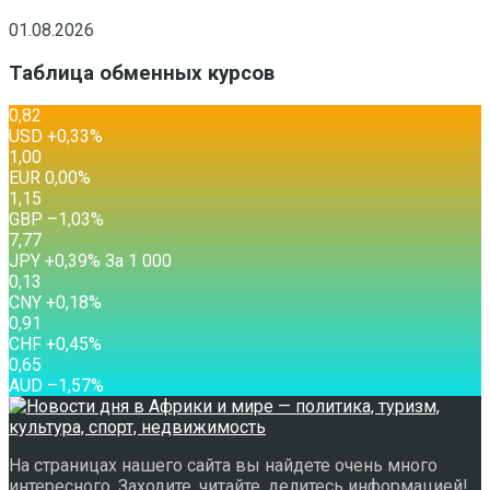
01.08.2026
Таблица обменных курсов
0,82
USD
+0,33
%
1,00
EUR
0,00
%
1,15
GBP
–1,03
%
7,77
JPY
+0,39
%
За 1 000
0,13
CNY
+0,18
%
0,91
CHF
+0,45
%
0,65
AUD
–1,57
%
На страницах нашего сайта вы найдете очень много
интересного. Заходите, читайте, делитесь информацией!