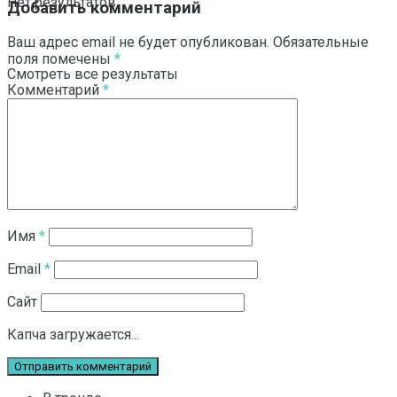
Нет результатов
Добавить комментарий
Ваш адрес email не будет опубликован.
Обязательные
поля помечены
*
Смотреть все результаты
Комментарий
*
Имя
*
Email
*
Сайт
Капча загружается...