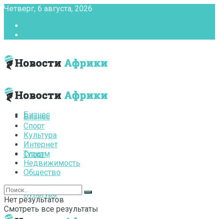
Четверг, 6 августа, 2026
Главная
Контакты
Бизнес
Бизнес
Спорт
Культура
Интернет
Туризм
Спорт
Недвижимость
Общество
Культура
Нет результатов
Смотреть все результаты