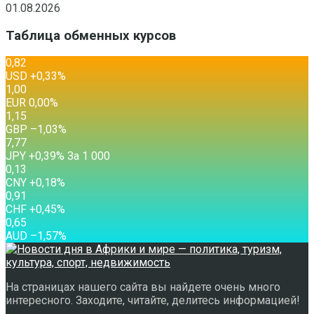
01.08.2026
Таблица обменных курсов
0,82
USD
+0,33
%
1,00
EUR
0,00
%
1,15
GBP
–1,03
%
7,77
JPY
+0,39
%
За 1 000
0,13
CNY
+0,18
%
0,91
CHF
+0,45
%
0,65
AUD
–1,57
%
На страницах нашего сайта вы найдете очень много
интересного. Заходите, читайте, делитесь информацией!