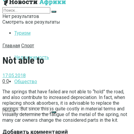
Интернет
Нет результатов
Смотреть все результаты
Туризм
Главная
Спорт
Недвижимость
Not able to
17.05.2018
0
0
Общество
The springs that have failed are not able to “hold” the road,
and also contribute to increased depreciation.
In fact, when
replacing shock absorbers, it is advisable to replace the
springs. But since this is quite costly in material terms and
visually determine the fatigue of the metal of the spring, not
many car owners change the considered parts in the kit.
Добавить комментарий