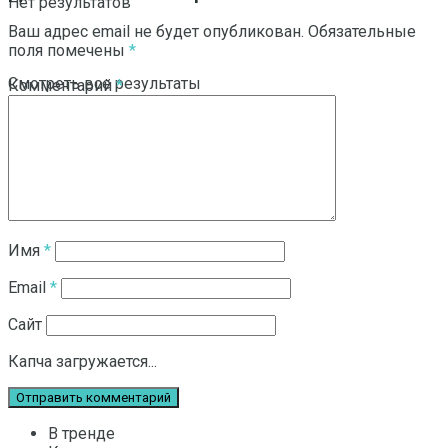
Нет результатов
Ваш адрес email не будет опубликован.
Обязательные
поля помечены
*
Смотреть все результаты
Комментарий
*
Имя
*
Email
*
Сайт
Капча загружается...
В тренде