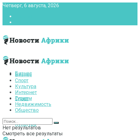
Четверг, 6 августа, 2026
Главная
Контакты
Бизнес
Бизнес
Спорт
Культура
Интернет
Туризм
Спорт
Недвижимость
Общество
Культура
Нет результатов
Смотреть все результаты