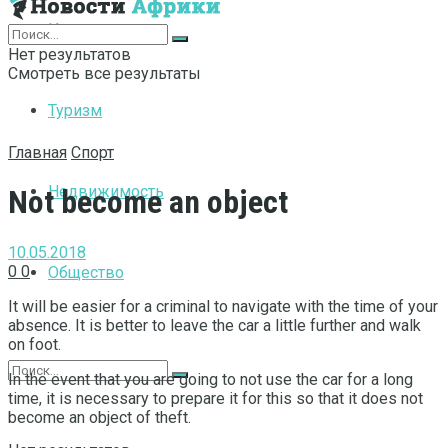
Интернет
Нет результатов
Смотреть все результаты
Туризм
Главная
Спорт
Недвижимость
Not become an object
10.05.2018
0
0
Общество
It will be easier for a criminal to navigate with the time of your
absence.
It is better to leave the car a little further and walk
on foot.
In the event that you are going to not use the car for a long
time, it is necessary to prepare it for this so that it does not
become an object of theft.