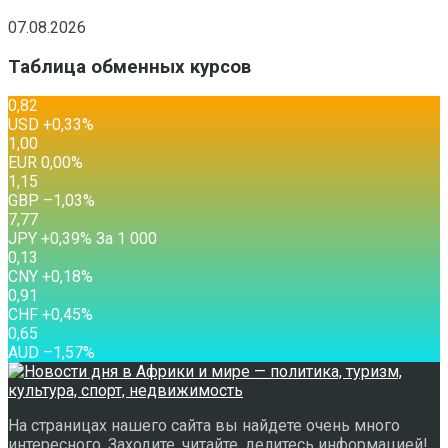
07.08.2026
Таблица обменных курсов
0,82
USD
+0,33
%
1,00
EUR
0,00
%
1,15
GBP
–1,03
%
7,77
JPY
+0,39
%
За 1 000
0,13
CNY
+0,18
%
0,91
CHF
+0,45
%
0,65
AUD
–1,57
%
На страницах нашего сайта вы найдете очень много
интересного. Заходите, читайте, делитесь информацией!