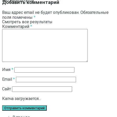
Нет результатов
Добавить комментарий
Ваш адрес email не будет опубликован.
Обязательные
поля помечены
*
Смотреть все результаты
Комментарий
*
Имя
*
Email
*
Сайт
Капча загружается...