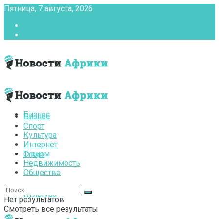
Пятница, 7 августа, 2026
Главная
Контакты
Бизнес
Бизнес
Спорт
Культура
Интернет
Туризм
Спорт
Недвижимость
Общество
Культура
Нет результатов
Смотреть все результаты