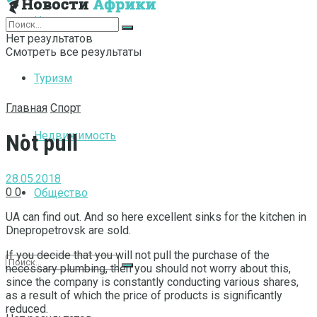
Интернет
Нет результатов
Смотреть все результаты
Туризм
Главная
Спорт
Недвижимость
Not pull
28.05.2018
0
0
Общество
UA can find out. And so here excellent sinks for the kitchen in
Dnepropetrovsk are sold.
If you decide that you will not pull the purchase of the
necessary plumbing, then you should not worry about this,
since the company is constantly conducting various shares,
as a result of which the price of products is significantly
reduced.