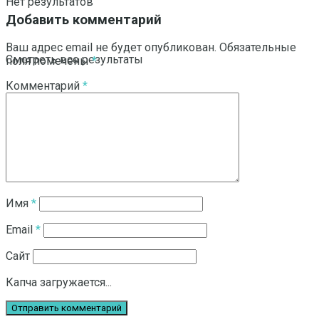
Нет результатов
Добавить комментарий
Ваш адрес email не будет опубликован.
Обязательные
Смотреть все результаты
поля помечены
*
Комментарий
*
Имя
*
Email
*
Сайт
Капча загружается...