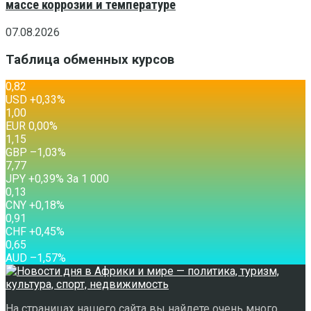
массе коррозии и температуре
07.08.2026
Таблица обменных курсов
0,82
USD
+0,33
%
1,00
EUR
0,00
%
1,15
GBP
–1,03
%
7,77
JPY
+0,39
%
За 1 000
0,13
CNY
+0,18
%
0,91
CHF
+0,45
%
0,65
AUD
–1,57
%
На страницах нашего сайта вы найдете очень много