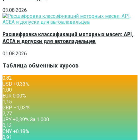
03.08.2026
Расшифровка классификаций моторных масел: API,
ACEA и допуски для автовладельцев
01.08.2026
Таблица обменных курсов
0,82
USD
+0,33
%
1,00
EUR
0,00
%
1,15
GBP
–1,03
%
7,77
JPY
+0,39
%
За 1 000
0,13
CNY
+0,18
%
0,91