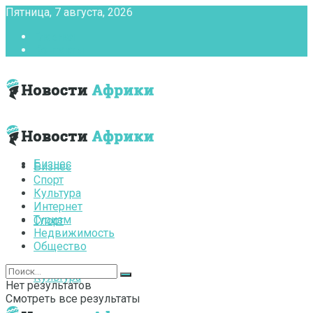
Пятница, 7 августа, 2026
Главная
Контакты
Бизнес
Бизнес
Спорт
Культура
Интернет
Туризм
Спорт
Недвижимость
Общество
Культура
Нет результатов
Смотреть все результаты