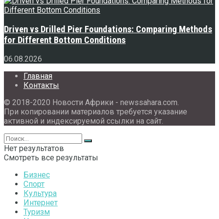
Driven vs Drilled Pier Foundations: Comparing Methods
for Different Bottom Conditions
06.08.2026
Главная
Контакты
© 2018-2020 Новости Африки - newssahara.com.
При копировании материалов требуется указание
активной и индексируемой ссылки на сайт.
Нет результатов
Смотреть все результаты
Бизнес
Спорт
Культура
Интернет
Туризм