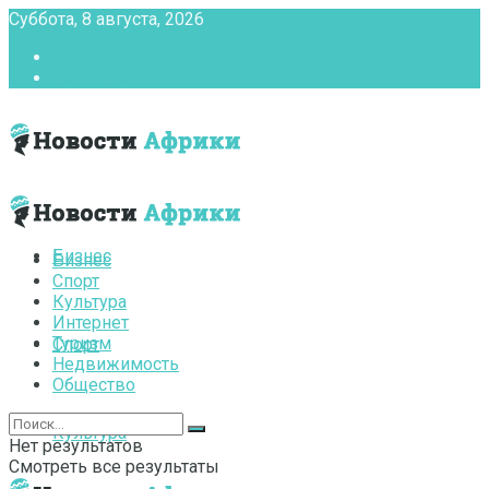
Суббота, 8 августа, 2026
Главная
Контакты
Бизнес
Бизнес
Спорт
Культура
Интернет
Туризм
Спорт
Недвижимость
Общество
Культура
Нет результатов
Смотреть все результаты