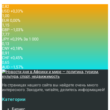
0,82
USD
+0,33
%
1,00
EUR
0,00
%
1,15
GBP
–1,03
%
7,77
JPY
+0,39
%
За 1 000
0,13
CNY
+0,18
%
0,91
CHF
+0,45
%
0,65
AUD
–1,57
%
На страницах нашего сайта вы найдете очень много
интересного. Заходите, читайте, делитесь информацией!
Категории
Бизнес