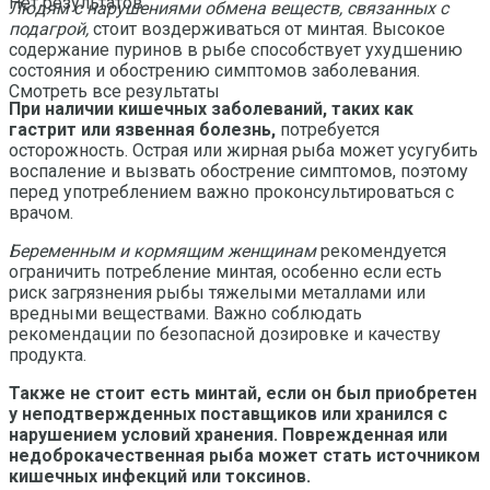
Нет результатов
Людям с нарушениями обмена веществ, связанных с
подагрой,
стоит воздерживаться от минтая. Высокое
содержание пуринов в рыбе способствует ухудшению
состояния и обострению симптомов заболевания.
Смотреть все результаты
При наличии кишечных заболеваний, таких как
гастрит или язвенная болезнь,
потребуется
осторожность. Острая или жирная рыба может усугубить
воспаление и вызвать обострение симптомов, поэтому
перед употреблением важно проконсультироваться с
врачом.
Беременным и кормящим женщинам
рекомендуется
ограничить потребление минтая, особенно если есть
риск загрязнения рыбы тяжелыми металлами или
вредными веществами. Важно соблюдать
рекомендации по безопасной дозировке и качеству
продукта.
Также не стоит есть минтай, если он был приобретен
у неподтвержденных поставщиков или хранился с
нарушением условий хранения. Поврежденная или
недоброкачественная рыба может стать источником
кишечных инфекций или токсинов.