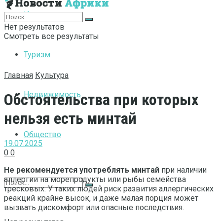
Интернет
Нет результатов
Смотреть все результаты
Туризм
Главная
Культура
Недвижимость
Обстоятельства при которых
нельзя есть минтай
Общество
19.07.2025
0
0
Не рекомендуется употреблять минтай
при наличии
аллергии на морепродукты или рыбы семейства
тресковых. У таких людей риск развития аллергических
реакций крайне высок, и даже малая порция может
вызвать дискомфорт или опасные последствия.