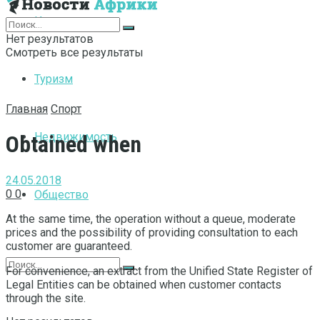
Интернет
Нет результатов
Смотреть все результаты
Туризм
Главная
Спорт
Недвижимость
Obtained when
24.05.2018
0
0
Общество
At the same time, the operation without a queue, moderate
prices and the possibility of providing consultation to each
customer are guaranteed.
For convenience, an extract from the Unified State Register of
Legal Entities can be obtained when customer contacts
through the site.