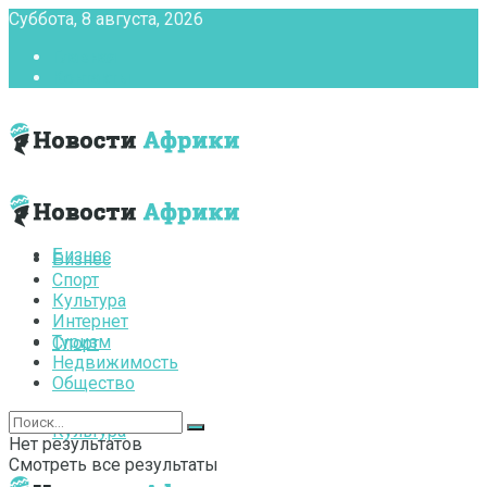
Суббота, 8 августа, 2026
Главная
Контакты
Бизнес
Бизнес
Спорт
Культура
Интернет
Туризм
Спорт
Недвижимость
Общество
Культура
Нет результатов
Смотреть все результаты