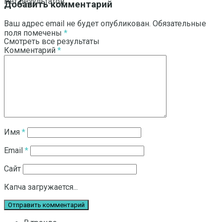
Нет результатов
Добавить комментарий
Ваш адрес email не будет опубликован.
Обязательные
поля помечены
*
Смотреть все результаты
Комментарий
*
Имя
*
Email
*
Сайт
Капча загружается...