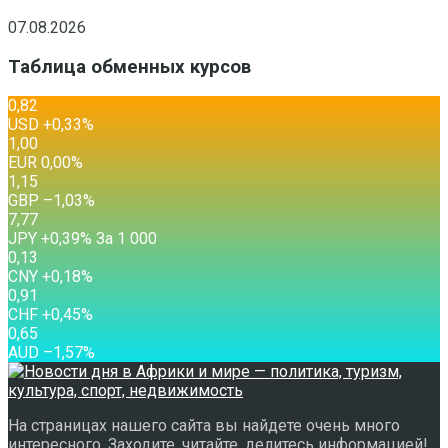
07.08.2026
Таблица обменных курсов
0,82
USD
+0,33
%
1,00
EUR
0,00
%
1,15
GBP
–1,03
%
7,77
JPY
+0,39
%
За 1 000
0,13
CNY
+0,18
%
0,91
CHF
+0,45
%
0,65
AUD
–1,57
%
На страницах нашего сайта вы найдете очень много
интересного. Заходите, читайте, делитесь информацией!