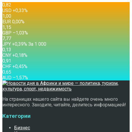
0,82
USD
+0,33
%
1,00
EUR
0,00
%
1,15
GBP
–1,03
%
7,77
JPY
+0,39
%
За 1 000
0,13
CNY
+0,18
%
0,91
CHF
+0,45
%
0,65
AUD
–1,57
%
На страницах нашего сайта вы найдете очень много
интересного. Заходите, читайте, делитесь информацией!
Категории
Бизнес