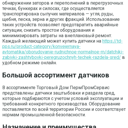
обнаружении заторов и переполнений в перегрузочных
течках, бункерах и силосах, где осуществляется
транспортировка сыпучих материалов — угля, руды,
щебня, песка, зерна и других фракций. Использование
таких устройств позволяет предотвратить аварийные
ситуации, снизить простои оборудования и
минимизировать затраты на внеплановый ремонт.
Каждый желающий может купить датчики на
https://td-
pps.ru/product-category/konvejernaya-
avtomatika/oborudovanie-rudnichnoe-normalnoe-rn/datchiki-
zabivki-zashtybovki-peregruzochnyh-techek-razdela-sred/
в
удобном режиме онлайн.
Большой ассортимент датчиков
В ассортименте Торговый Дом ПермПромСервис
представлены датчики заштыбовки и раздела сред,
которые подбираются с учетом условий эксплуатации и
требований конкретного производства. Оборудование
поставляется по всей территории России и соответствует
нормам промышленной безопасности.
Назначение и преимущества