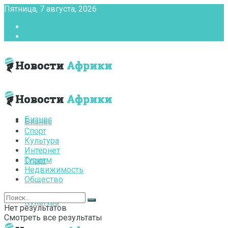
Пятница, 7 августа, 2026
Главная
Контакты
Бизнес
Бизнес
Спорт
Культура
Интернет
Туризм
Спорт
Недвижимость
Общество
Культура
Нет результатов
Смотреть все результаты