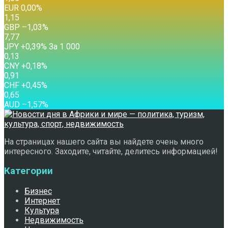
EUR
0,00
%
1,15
GBP
–1,03
%
7,77
JPY
+0,39
%
За 1 000
0,13
CNY
+0,18
%
0,91
CHF
+0,45
%
0,65
AUD
–1,57
%
На страницах нашего сайта вы найдете очень много
интересного. Заходите, читайте, делитесь информацией!
Категории
Бизнес
Интернет
Культура
Недвижимость