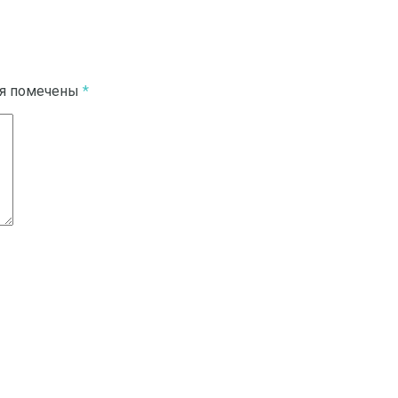
ля помечены
*