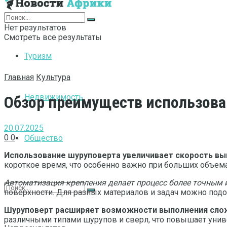
Интернет
Нет результатов
Смотреть все результаты
Туризм
Главная
Культура
Недвижимость
Обзор преимуществ использова
20.07.2025
0
0
Общество
Использование шуруповерта увеличивает скорость вы
короткое время, что особенно важно при больших объема
Автоматизация крепления делает процесс более точным 
поверхности. Для разных материалов и задач можно подо
Шуруповерт расширяет возможности выполнения слож
различными типами шурупов и сверл, что повышает унив