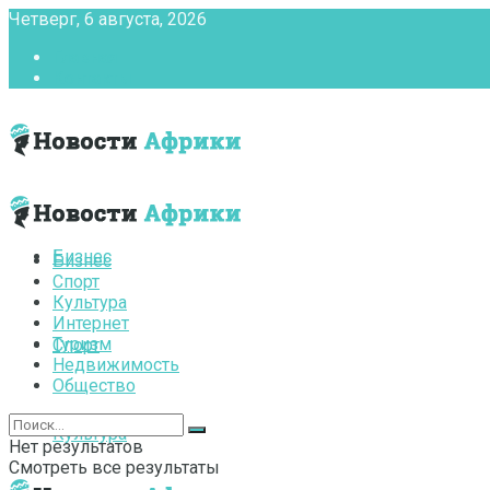
Четверг, 6 августа, 2026
Главная
Контакты
Бизнес
Бизнес
Спорт
Культура
Интернет
Туризм
Спорт
Недвижимость
Общество
Культура
Нет результатов
Смотреть все результаты