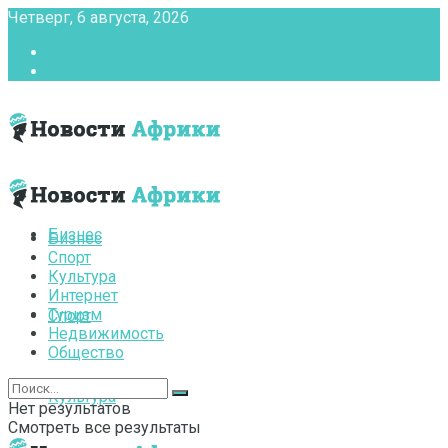
Четверг, 6 августа, 2026
Главная
Контакты
Бизнес
Бизнес
Спорт
Культура
Интернет
Туризм
Спорт
Недвижимость
Общество
Культура
Нет результатов
Смотреть все результаты