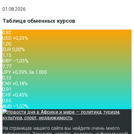
01.08.2026
Таблица обменных курсов
0,82
USD
+0,33
%
1,00
EUR
0,00
%
1,15
GBP
–1,03
%
7,77
JPY
+0,39
%
За 1 000
0,13
CNY
+0,18
%
0,91
CHF
+0,45
%
0,65
AUD
–1,57
%
На страницах нашего сайта вы найдете очень много
интересного. Заходите, читайте, делитесь информацией!