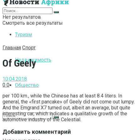
Интернет
Нет результатов
Смотреть все результаты
Туризм
Главная
Спорт
Недвижимость
Of Geely
10.04.2018
0
0
Общество
per 100 km., while the Chinese has at least 8.4 liters.
In
general, the «first pancake» of Geely did not come out lumpy.
And the Emgrand X7 turned out, albeit an average, but quite
interesting car, which indicates a qualitative growth of the
automotive industry of the Celestial.
Добавить комментарий