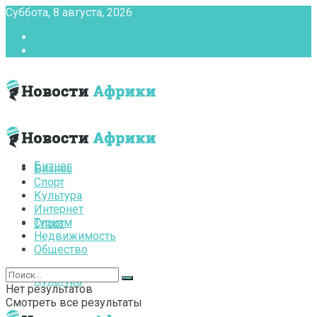
Суббота, 8 августа, 2026
Главная
Контакты
Бизнес
Бизнес
Спорт
Культура
Интернет
Туризм
Спорт
Недвижимость
Общество
Культура
Нет результатов
Смотреть все результаты