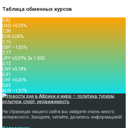
Таблица обменных курсов
0,82
USD
+0,33
%
1,00
EUR
0,00
%
1,15
GBP
–1,03
%
7,77
JPY
+0,39
%
За 1 000
0,13
CNY
+0,18
%
0,91
CHF
+0,45
%
0,65
AUD
–1,57
%
На страницах нашего сайта вы найдете очень много
интересного. Заходите, читайте, делитесь информацией!