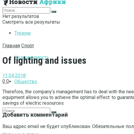
Интернет
Нет результатов
Смотреть все результаты
Туризм
Главная
Спорт
Недвижимость
Of lighting and issues
11.04.2018
0
0
Общество
Therefore, the company’s management has to deal with the need 
equipment allows you to achieve the optimal effect: to guarante
savings of electric resources.
Добавить комментарий
Ваш адрес email не будет опубликован.
Обязательные по