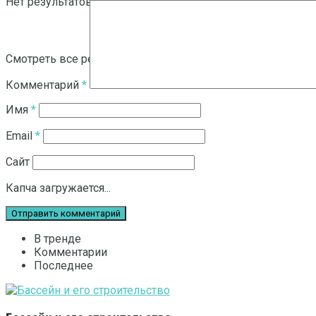
Нет результатов
Смотреть все результаты
Комментарий
*
Имя
*
Email
*
Сайт
Капча загружается...
В тренде
Комментарии
Последнее