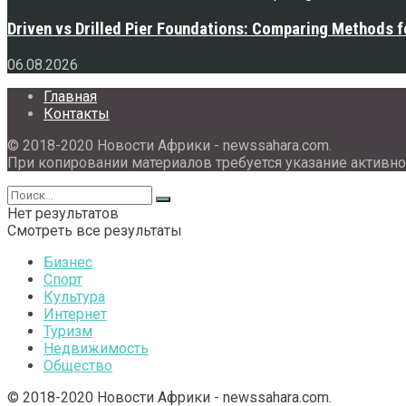
Driven vs Drilled Pier Foundations: Comparing Methods f
06.08.2026
Главная
Контакты
© 2018-2020 Новости Африки - newssahara.com.
При копировании материалов требуется указание активно
Нет результатов
Смотреть все результаты
Бизнес
Спорт
Культура
Интернет
Туризм
Недвижимость
Общество
© 2018-2020 Новости Африки - newssahara.com.