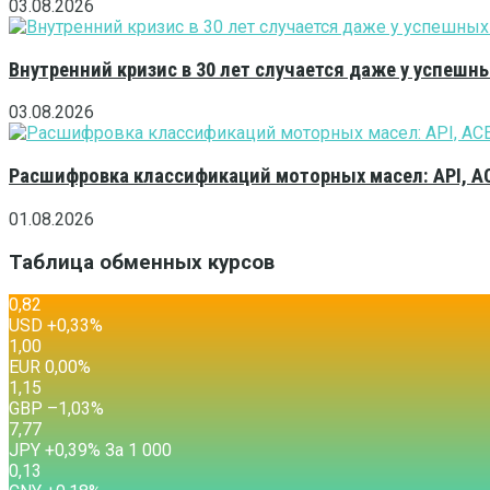
03.08.2026
Внутренний кризис в 30 лет случается даже у успешн
03.08.2026
Расшифровка классификаций моторных масел: API, A
01.08.2026
Таблица обменных курсов
0,82
USD
+0,33
%
1,00
EUR
0,00
%
1,15
GBP
–1,03
%
7,77
JPY
+0,39
%
За 1 000
0,13