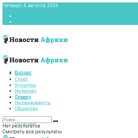
Четверг, 6 августа, 2026
Главная
Контакты
Бизнес
Бизнес
Спорт
Культура
Интернет
Туризм
Спорт
Недвижимость
Общество
Культура
Нет результатов
Смотреть все результаты