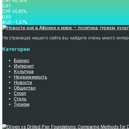
CNY
+0,18
%
0,91
CHF
+0,45
%
0,65
AUD
–1,57
%
На страницах нашего сайта вы найдете очень много интере
Категории
Бизнес
Интернет
Культура
Недвижимость
Новости
Общество
Спорт
Стиль
Туризм
Свежее