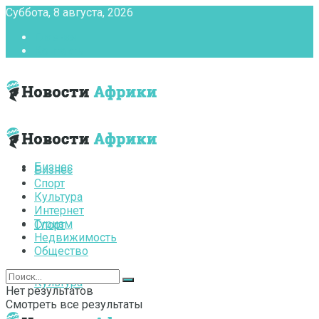
Суббота, 8 августа, 2026
Главная
Контакты
Бизнес
Бизнес
Спорт
Культура
Интернет
Туризм
Спорт
Недвижимость
Общество
Культура
Нет результатов
Смотреть все результаты