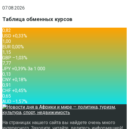
07.08.2026
Таблица обменных курсов
0,82
USD
+0,33
%
1,00
EUR
0,00
%
1,15
GBP
–1,03
%
7,77
JPY
+0,39
%
За 1 000
0,13
CNY
+0,18
%
0,91
CHF
+0,45
%
0,65
AUD
–1,57
%
На страницах нашего сайта вы найдете очень много
интересного. Заходите, читайте, делитесь информацией!