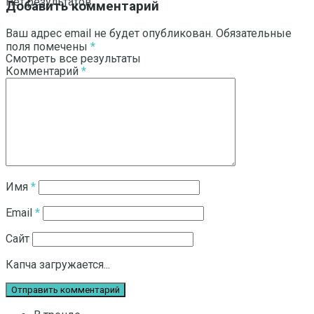
Нет результатов
Добавить комментарий
Ваш адрес email не будет опубликован.
Обязательные
поля помечены
*
Смотреть все результаты
Комментарий
*
Имя
*
Email
*
Сайт
Капча загружается...