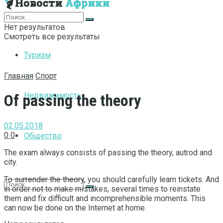
Интернет
Нет результатов
Смотреть все результаты
Туризм
Главная
Спорт
Недвижимость
Of passing the theory
02.05.2018
0
0
Общество
The exam always consists of passing the theory, autrod and
city.
To surrender the theory, you should carefully learn tickets. And
in order not to make mistakes, several times to reinstate
them and fix difficult and incomprehensible moments. This
can now be done on the Internet at home.