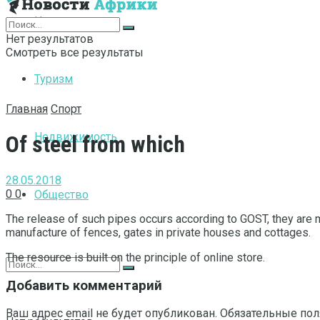
Интернет
Нет результатов
Смотреть все результаты
Туризм
Главная
Спорт
Недвижимость
Of steel from which
28.05.2018
0
0
Общество
The release of such pipes occurs according to GOST, they are 
manufacture of fences, gates in private houses and cottages.
The resource is built on the principle of online store.
Добавить комментарий
Ваш адрес email не будет опубликован.
Обязательные по