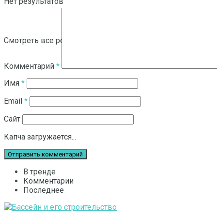
Нет результатов
Смотреть все результаты
Комментарий
*
Имя
*
Email
*
Сайт
Капча загружается...
В тренде
Комментарии
Последнее