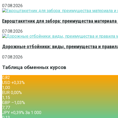
07.08.2026
Евроштакетник для забора: преимущества материала
07.08.2026
Дорожные отбойники: виды, преимущества и правила
07.08.2026
Таблица обменных курсов
0,82
USD
+0,33
%
1,00
EUR
0,00
%
1,15
GBP
–1,03
%
7,77
JPY
+0,39
%
За 1 000
0,13