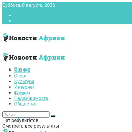
Суббота, 8 августа, 2026
Главная
Контакты
Бизнес
Бизнес
Спорт
Культура
Интернет
Туризм
Спорт
Недвижимость
Общество
Культура
Нет результатов
Смотреть все результаты