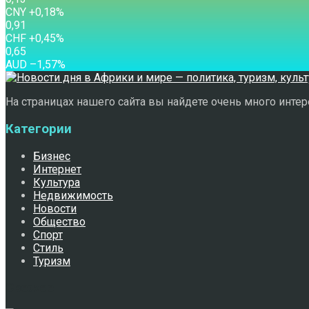
CNY
+0,18
%
0,91
CHF
+0,45
%
0,65
AUD
–1,57
%
На страницах нашего сайта вы найдете очень много интере
Категории
Бизнес
Интернет
Культура
Недвижимость
Новости
Общество
Спорт
Стиль
Туризм
Свежее