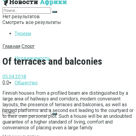
Интернет
Нет результатов
Смотреть все результаты
Туризм
Главная
Спорт
Недвижимость
Of terraces and balconies
05.04.2018
0
0
Общество
Finnish houses from a profiled beam are distinguished by a
large area of ​​hallways and corridors, modern convenient
layouts, the presence of terraces and balconies, as well as
hinged platforms and a second exit leading to the courtyard or
to their own personal plot.
Such a house will be an undoubted
guarantee of a higher standard of living, comfort and
convenience of placing even a large family.