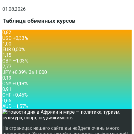
01.08.2026
Таблица обменных курсов
0,82
USD
+0,33
%
1,00
EUR
0,00
%
1,15
GBP
–1,03
%
7,77
JPY
+0,39
%
За 1 000
0,13
CNY
+0,18
%
0,91
CHF
+0,45
%
0,65
AUD
–1,57
%
На страницах нашего сайта вы найдете очень много
интересного. Заходите, читайте, делитесь информацией!