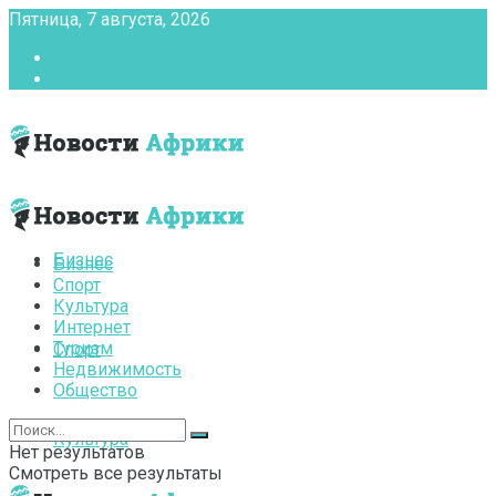
Пятница, 7 августа, 2026
Главная
Контакты
Бизнес
Бизнес
Спорт
Культура
Интернет
Туризм
Спорт
Недвижимость
Общество
Культура
Нет результатов
Смотреть все результаты