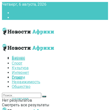
Четверг, 6 августа, 2026
Главная
Контакты
Бизнес
Бизнес
Спорт
Культура
Интернет
Туризм
Спорт
Недвижимость
Общество
Культура
Нет результатов
Смотреть все результаты