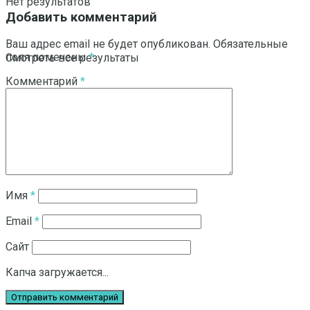
Нет результатов
Добавить комментарий
Ваш адрес email не будет опубликован.
Обязательные
поля помечены
*
Смотреть все результаты
Комментарий
*
Имя
*
Email
*
Сайт
Капча загружается...