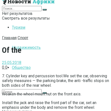
Интернет
Нет результатов
Смотреть все результаты
Туризм
Главная
Спорт
Недвижимость
Of the
25.05.2018
0
0
Общество
7. Cylinder key and percussion tool.We set the car, observing
safety measures — the parking brake, the anti -traffic stops on
both sides of the rear wheel.
Weaken the wheel mount nut on the front axis.
Install the jack and raise the front part of the car, set an
emphasis under the body and remove the front wheel.