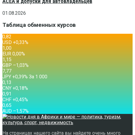
ACEA и допуски для автовладельцев
01.08.2026
Таблица обменных курсов
0,82
USD
+0,33
%
1,00
EUR
0,00
%
1,15
GBP
–1,03
%
7,77
JPY
+0,39
%
За 1 000
0,13
CNY
+0,18
%
0,91
CHF
+0,45
%
0,65
AUD
–1,57
%
На страницах нашего сайта вы найдете очень много