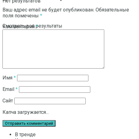
Нет результатов
Ваш адрес email не будет опубликован.
Обязательные
поля помечены
*
Смотреть все результаты
Комментарий
*
Имя
*
Email
*
Сайт
Капча загружается...
В тренде