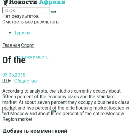
Интернет
Нет результатов
Смотреть все результаты
Туризм
Главная
Спорт
Недвижимость
Of the
03.05.2018
0
0
Общество
According to analysts, the studios currently occupy about
fifteen percent of the economy class and the standard
market.
At about seven percent they occupy a business class
market and five percent of the elite housing market located in
old Moscow and about three percent of the entire Moscow
Region market.
Добавить комментарий