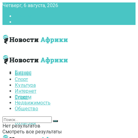
Четверг, 6 августа, 2026
Главная
Контакты
Бизнес
Бизнес
Спорт
Культура
Интернет
Туризм
Спорт
Недвижимость
Общество
Культура
Нет результатов
Смотреть все результаты