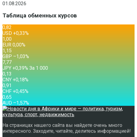
01.08.2026
Таблица обменных курсов
0,82
USD
+0,33
%
1,00
EUR
0,00
%
1,15
GBP
–1,03
%
7,77
JPY
+0,39
%
За 1 000
0,13
CNY
+0,18
%
0,91
CHF
+0,45
%
0,65
AUD
–1,57
%
На страницах нашего сайта вы найдете очень много
интересного. Заходите, читайте, делитесь информацией!