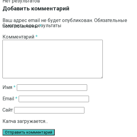
Нет результатов
Добавить комментарий
Ваш адрес email не будет опубликован.
Обязательные
Смотреть все результаты
поля помечены
*
Комментарий
*
Имя
*
Email
*
Сайт
Капча загружается...