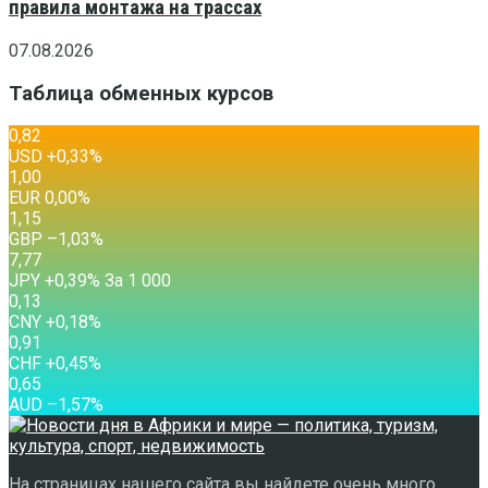
правила монтажа на трассах
07.08.2026
Таблица обменных курсов
0,82
USD
+0,33
%
1,00
EUR
0,00
%
1,15
GBP
–1,03
%
7,77
JPY
+0,39
%
За 1 000
0,13
CNY
+0,18
%
0,91
CHF
+0,45
%
0,65
AUD
–1,57
%
На страницах нашего сайта вы найдете очень много