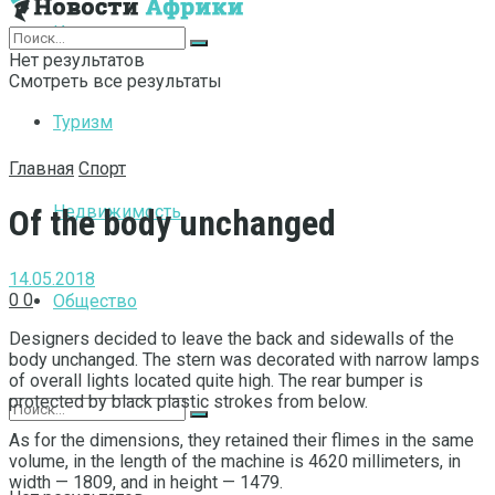
Интернет
Нет результатов
Смотреть все результаты
Туризм
Главная
Спорт
Недвижимость
Of the body unchanged
14.05.2018
0
0
Общество
Designers decided to leave the back and sidewalls of the
body unchanged.
The stern was decorated with narrow lamps
of overall lights located quite high. The rear bumper is
protected by black plastic strokes from below.
As for the dimensions, they retained their flimes in the same
volume, in the length of the machine is 4620 millimeters, in
width — 1809, and in height — 1479.