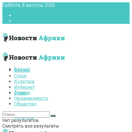
Суббота, 8 августа, 2026
Главная
Контакты
Бизнес
Бизнес
Спорт
Культура
Интернет
Туризм
Спорт
Недвижимость
Общество
Культура
Нет результатов
Смотреть все результаты