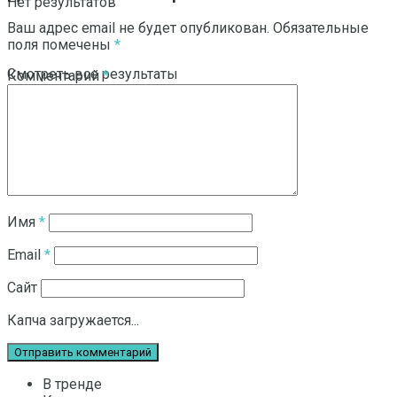
Нет результатов
Ваш адрес email не будет опубликован.
Обязательные
поля помечены
*
Смотреть все результаты
Комментарий
*
Имя
*
Email
*
Сайт
Капча загружается...
В тренде