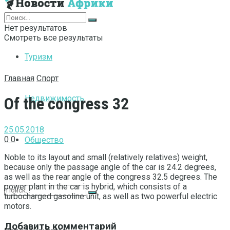
Интернет
Нет результатов
Смотреть все результаты
Туризм
Главная
Спорт
Недвижимость
Of the congress 32
25.05.2018
0
0
Общество
Noble to its layout and small (relatively relatives) weight,
because only the passage angle of the car is 24.2 degrees,
as well as the rear angle of the congress 32.5 degrees.
The
power plant in the car is hybrid, which consists of a
turbocharged gasoline unit, as well as two powerful electric
motors.
Добавить комментарий