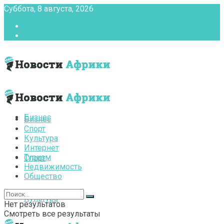
Суббота, 8 августа, 2026
Главная
Контакты
Бизнес
Бизнес
Спорт
Культура
Интернет
Туризм
Спорт
Недвижимость
Общество
Культура
Нет результатов
Смотреть все результаты