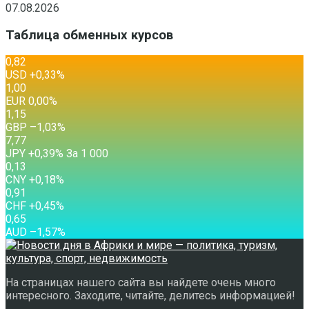
07.08.2026
Таблица обменных курсов
0,82
USD
+0,33
%
1,00
EUR
0,00
%
1,15
GBP
–1,03
%
7,77
JPY
+0,39
%
За 1 000
0,13
CNY
+0,18
%
0,91
CHF
+0,45
%
0,65
AUD
–1,57
%
На страницах нашего сайта вы найдете очень много
интересного. Заходите, читайте, делитесь информацией!