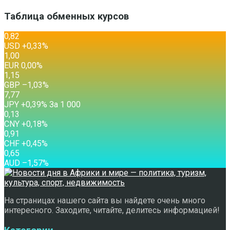
Таблица обменных курсов
0,82
USD
+0,33
%
1,00
EUR
0,00
%
1,15
GBP
–1,03
%
7,77
JPY
+0,39
%
За 1 000
0,13
CNY
+0,18
%
0,91
CHF
+0,45
%
0,65
AUD
–1,57
%
На страницах нашего сайта вы найдете очень много
интересного. Заходите, читайте, делитесь информацией!