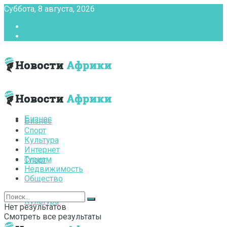
Суббота, 8 августа, 2026
Главная
Контакты
Бизнес
Бизнес
Спорт
Культура
Интернет
Туризм
Спорт
Недвижимость
Общество
Культура
Нет результатов
Смотреть все результаты