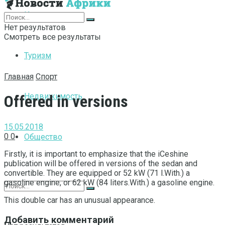
Интернет
Нет результатов
Смотреть все результаты
Туризм
Главная
Спорт
Недвижимость
Offered in versions
15.05.2018
0
0
Общество
Firstly, it is important to emphasize that the iCeshine
publication will be offered in versions of the sedan and
convertible.
They are equipped or 52 kW (71 l.With.) a
gasoline engine, or 62 kW (84 liters.With.) a gasoline engine.
This double car has an unusual appearance.
Добавить комментарий