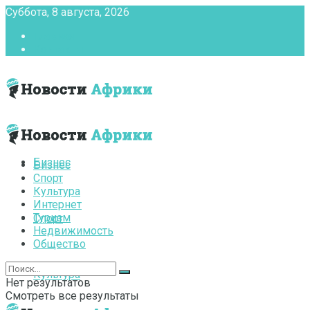
Суббота, 8 августа, 2026
Главная
Контакты
Бизнес
Бизнес
Спорт
Культура
Интернет
Туризм
Спорт
Недвижимость
Общество
Культура
Нет результатов
Смотреть все результаты