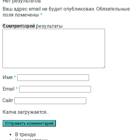
Нет результатов
Ваш адрес email не будет опубликован.
Обязательные
поля помечены
*
Комментарий
*
Смотреть все результаты
Имя
*
Email
*
Сайт
Капча загружается...
В тренде