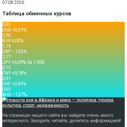
07.08.2026
Таблица обменных курсов
0,82
USD
+0,33
%
1,00
EUR
0,00
%
1,15
GBP
–1,03
%
7,77
JPY
+0,39
%
За 1 000
0,13
CNY
+0,18
%
0,91
CHF
+0,45
%
0,65
AUD
–1,57
%
На страницах нашего сайта вы найдете очень много
интересного. Заходите, читайте, делитесь информацией!