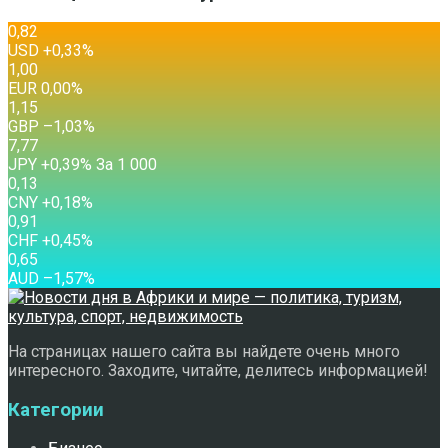
0,82
USD
+0,33
%
1,00
EUR
0,00
%
1,15
GBP
–1,03
%
7,77
JPY
+0,39
%
За 1 000
0,13
CNY
+0,18
%
0,91
CHF
+0,45
%
0,65
AUD
–1,57
%
На страницах нашего сайта вы найдете очень много
интересного. Заходите, читайте, делитесь информацией!
Категории